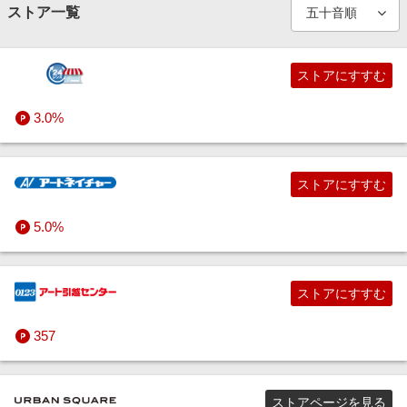
エンタメ
ストア一覧
楽天サービス特集
コスメ・健康・医薬品
すべての百貨店・総合ECモールストア
レディースファッション
お酒・ソフトドリンク
日用品雑貨・文房具・手芸
スポーツ・アウトドア・ゴルフ
旅行特集
インテリア・寝具
ストアにすすむ
わくわく夏特集
キッズ・ベビー用品
メンズファッション
フードデリバリー
キッチン用品・食器・調理器具
美容・コスメ・香水
ペット・花・DIY・車
とことん買い物チャレンジ
3.0%
旅行・レジャー・ホテル予約
Apple公式サイト×楽天カード分割払い
家電・PC・スマホ・カメラ
インナー・下着・ナイトウェア
お取り寄せグルメ
すべての日用品・キッチン用品ストア
コスメセレクトショップ
キッズ・ベビー・マタニティ用品
生活・お役立ち
Qoo10メガポ
ストアにすすむ
金融・マネー・保険
エンタメ
靴
お店の味
健康食品・サプリメント
キッズ・ベビーファッション
デジタル家電
Samsung ボーナスキャンペーン
デジタルコンテンツ
5.0%
週末の高還元 夏の長期版
スポーツ・アウトドア・ゴルフ
スーツ・ワークウェア・着物
スイーツ・お菓子
ダイエット・プロテイン
おもちゃ（キッズ・ベビー向け）
総合家電
本・電子書籍・音楽・ゲーム
ビジネス・その他サービス
ストアにすすむ
インテリア・寝具
バッグ・小物・ブランド雑貨
すべての食品・スイーツ・お酒ストア
コンタクトレンズ
すべてのキッズ・ベビー用品ストア
パソコン
チケット（映画・音楽・演劇など）
スポーツシューズ・アイテム
357
ペット・花・DIY・車
眼鏡・サングラス・腕時計
医薬品・検査キット
PC周辺機器・ガジェット
映画・ドラマ・アニメ・音楽
アウトドア・サーフィン・スノウ
インテリア・収納
旅行・レジャー・ホテル予約
ジュエリー・アクセサリー
すべてのコスメ・健康・医薬品ストア
生活・美容家電
アニメグッズ
ゴルフ
寝具・ベッド・マットレス
ガーデン・DIY・工具
ストアページを見る