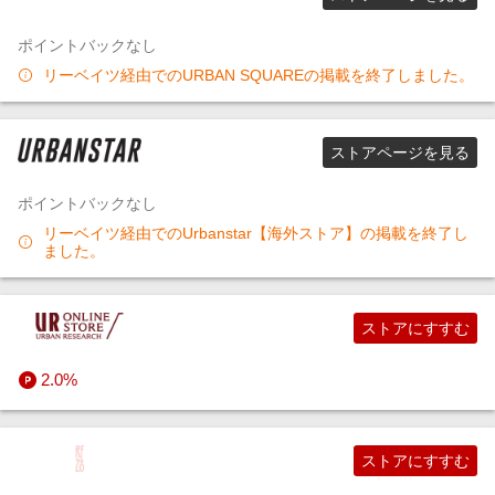
ポイントバックなし
生活・お役立ち
すべてのファッション・インナー・小物ストア
ソフトウェア
ホビー（趣味・嗜好品）
すべてのスポーツ・アウトドア・ゴルフストア
すべてのインテリア・寝具ストア
花・観葉植物
総合旅行会社
リーベイツ経由でのURBAN SQUAREの掲載を終了しました。
金融・マネー・保険
すべての家電・PC・スマホ・カメラストア
すべてのエンタメストア
ペットフード・ペット用品
チケット（航空券など）
印刷・フォトプリント
ストアページを見る
デジタルコンテンツ
車用品・バイク用品
ホテル予約
ギフト・お祝い・電報
投資・クラファン・その他
ポイントバックなし
リーベイツ経由でのUrbanstar【海外ストア】の掲載を終了し
ビジネス・その他サービス
すべてのペット・花・DIY・車ストア
ツアー・パッケージ・レジャー
予約（美容・グルメ・駐車場など）
カード・銀行・証券・FX
アプリ・ゲーム（iOS）
ました。
すべての旅行・レジャー・ホテル予約ストア
資格・教育・情報
すべての金融・マネー・保険ストア
アプリ・ゲーム（Android）
仕事サポート
ストアにすすむ
レンタル（生活用品・家電など）
すべてのデジタルコンテンツストア
その他サービス
2.0%
引っ越し・リフォーム・車
すべてのビジネス・その他サービスストア
ストアにすすむ
通信回線・Wi-Fi・VPN