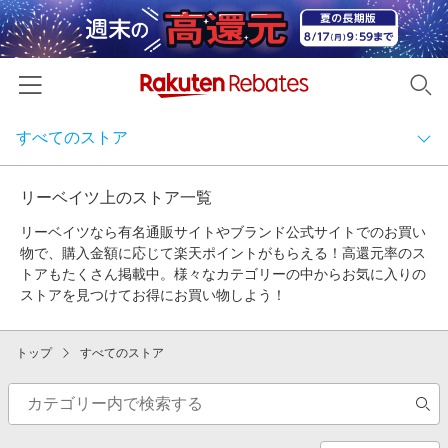
すべてのストア
ホーム
カテゴリから探す
カテゴリー一覧
リーベイツ上のストア一覧
すべてのストア
百貨店・総合ECモール
リーベイツなら有名通販サイトやブランド公式サイトでのお買い
イベント一覧
物で、購入金額に応じて楽天ポイントがもらえる！高還元率のス
ファッション・インナー・小物
百貨店・総合ECモール
リーベイツ注目ストア
トアもたくさん掲載中。様々なカテゴリーの中からお気に入りの
ヘルプ
食品・スイーツ・お酒
ストアを見つけてお得にお買い物しよう！
初回購入者限定特典
友達紹介
ファッション・インナー・小物
総合ECモール
日用品・キッチン用品
対象ストア新規限定特典
トップ
すべてのストア
コスメ・健康・医薬品
楽天IDでログイン/会員登録
新着ストアのご紹介
食品・スイーツ・お酒
カタログ・テレビ通販
総合ファッション（ブランド公式）
キッズ・ベビー用品
電子書籍特集
家電・PC・スマホ・カメラ
日用品・キッチン用品
百貨店・デパート
総合ファッション（セレクト）
食品
楽天ペイ導入ストア