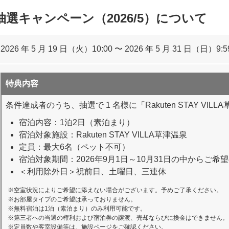
AY 抽選キャンペーン（2026/5）について
2026 年 5 月 19 日（火）10:00 〜 2026 年 5 月 31 日（日）9:5
特典内容
条件達成者のうち、抽選で 1 名様に「Rakuten STAY VI
宿泊内容：1泊2日（素泊まり）
宿泊対象施設：Rakuten STAY VILLA草津温泉
定員：最大6名（ペット不可）
宿泊対象期間：2026年9月1日～10月31日の中からご希
＜利用除外日＞祝前日、土曜日、三連休
空室状況によりご希望に添えない場合がございます。予めご了承ください。
お部屋タイプのご希望は承っておりません。
無料宿泊は1泊（素泊まり）のみ利用可能です。
第三者への当選の権利および宿泊券の譲渡、売却ならびに換金はできません。
定員数や客室設備等は、施設ページをご確認ください。