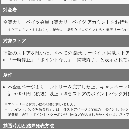
対象者
全楽天リーベイツ会員（楽天リーベイツ アカウントをお持
まだアカウントをお持ちない場合は、楽天ID でログインすると 楽天リーベ
対象ストア
下記のストアを
除いた
、すべての 楽天リーベイツ 掲載スト
「一時停止」「ポイントなし」「掲載終了」と表示されて
条件
本企画ページよりエントリーを完了した上、キャンペーン期
計 5,000 円（税抜）以上（※各ストアのポイントバッ
エントリーとお買い物の順番は問いません。
「ポイントバック対象金額」とは、各ストアページに記載の「ポイントバック
消費税・送料 ・ポイント・クーポン利用分などが含まれるかどうかは、スト
抽選時期と結果発表方法