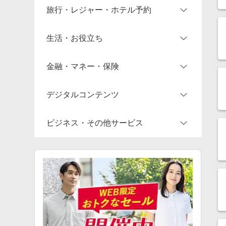
旅行・レジャー・ホテル予約
ジュエリー・アクセサリー
すべてのコスメ・健康・医薬品スト
生活・美容家電
アニメグッズ
ゴルフ
寝具・ベッド・マットレス
ガーデン・DIY・工具
ア
生活・お役立ち
すべてのファッション・インナー・
ソフトウェア
ホビー（趣味・嗜好品）
すべてのスポーツ・アウトドア・ゴ
すべてのインテリア・寝具ストア
花・観葉植物
総合旅行会社
小物ストア
ルフストア
金融・マネー・保険
すべての家電・PC・スマホ・カメラ
すべてのエンタメストア
ペットフード・ペット用品
チケット（航空券など）
印刷・フォトプリント
ストア
デジタルコンテンツ
車用品・バイク用品
ホテル予約
ギフト・お祝い・電報
投資・クラファン・その他
ビジネス・その他サービス
すべてのペット・花・DIY・車ストア
ツアー・パッケージ・レジャー
予約（美容・グルメ・駐車場など）
カード・銀行・証券・FX
アプリ・ゲーム（iOS）
すべての旅行・レジャー・ホテル予
資格・教育・情報
すべての金融・マネー・保険ストア
アプリ・ゲーム（Android）
仕事サポート
約ストア
レンタル（生活用品・家電など）
すべてのデジタルコンテンツストア
その他サービス
引っ越し・リフォーム・車
すべてのビジネス・その他サービス
ストア