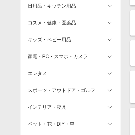
日用品・キッチン用品
百貨店・デパート
総合ファッション（セレクト）
食品
コスメ・健康・医薬品
すべての百貨店・総合ECモールスト
レディースファッション
お酒・ソフトドリンク
日用品雑貨・文房具・手芸
ア
キッズ・ベビー用品
メンズファッション
フードデリバリー
キッチン用品・食器・調理器具
美容・コスメ・香水
家電・PC・スマホ・カメラ
インナー・下着・ナイトウェア
お取り寄せグルメ
すべての日用品・キッチン用品スト
コスメセレクトショップ
キッズ・ベビー・マタニティ用品
ア
エンタメ
靴
お店の味
健康食品・サプリメント
キッズ・ベビーファッション
デジタル家電
スポーツ・アウトドア・ゴルフ
スーツ・ワークウェア・着物
スイーツ・お菓子
ダイエット・プロテイン
おもちゃ（キッズ・ベビー向け）
総合家電
本・電子書籍・音楽・ゲーム
インテリア・寝具
バッグ・小物・ブランド雑貨
すべての食品・スイーツ・お酒スト
コンタクトレンズ
すべてのキッズ・ベビー用品ストア
パソコン
チケット（映画・音楽・演劇など）
スポーツシューズ・アイテム
ア
ペット・花・DIY・車
眼鏡・サングラス・腕時計
医薬品・検査キット
PC周辺機器・ガジェット
映画・ドラマ・アニメ・音楽
アウトドア・サーフィン・スノウ
インテリア・収納