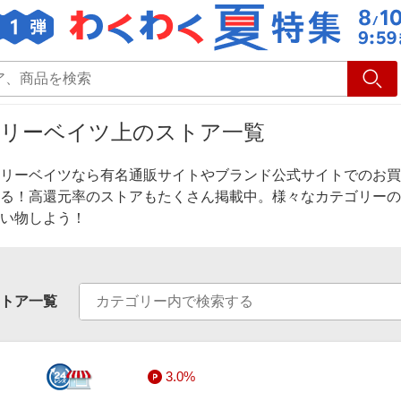
ショッピング
旅行
サ
リーベイツ上のストア一覧
リーベイツなら有名通販サイトやブランド公式サイトでのお買
る！高還元率のストアもたくさん掲載中。様々なカテゴリーの
い物しよう！
トア一覧
3.0%