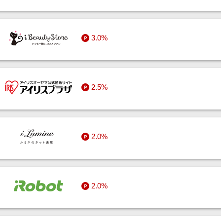
3.0%
2.5%
2.0%
2.0%