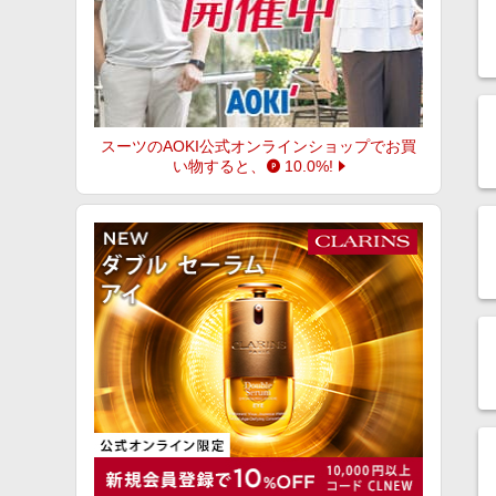
通信回線・Wi-Fi・VPN
デリバリー・定期便
宅配クリーニング
スーツのAOKI公式オンラインショップ
でお買
い物すると、
10.0%
!
でんき・ガス
中古査定・買取
すべての生活・お役立ちストア