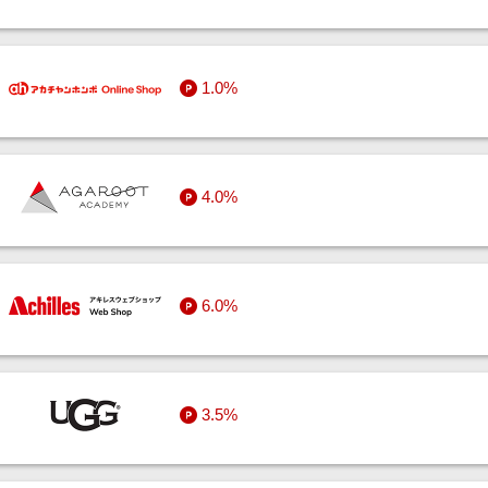
1.0%
4.0%
6.0%
3.5%