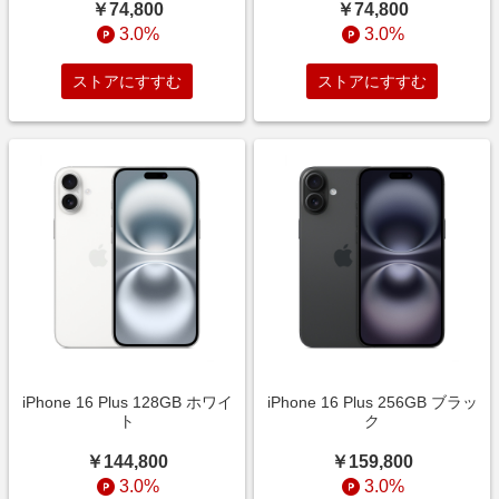
￥74,800
￥74,800
Appleによるものではございません。
3.0%
3.0%
・Apple側の判断によりポイントバックの対象外と判断された
場合、ポイント付与はいたしかねます。
ストアにすすむ
ストアにすすむ
・ポイントバックの対象になるためには、購入を開始したブ
ラウザを終了せず、同じセッション内で購入を完了する必要
がございます。新しいタブを開いたり、後で戻ったりした場
合はポイントの対象になりません。
・分割手数料・分割払いに関わる内容のお問い合わせはリー
ベイツでは対応いたしかねますので、予めご了承ください。
・期間限定の高還元率でお買い物をされる際には、リーベイ
ツを経由してから決済まで、高還元期間内に完了してくださ
い。
（ポイントバック率が異なる期間を跨いでお買い物をされた
場合、低い方のポイントバック率が適用される場合がありま
す。）
iPhone 16 Plus 128GB ホワイ
iPhone 16 Plus 256GB ブラッ
ト
ク
￥144,800
￥159,800
3.0%
3.0%