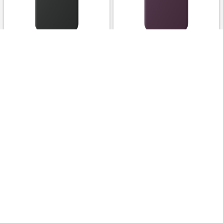
Apple MagSafe対応iPhone 16
Apple MagSafe対応iPhone 16
Pro Maxシリコーンケース – ブ
Proシリコーンケース – プラム
ラック
￥8,780
￥8,780
3.0%
3.0%
ストアにすすむ
ストアにすすむ