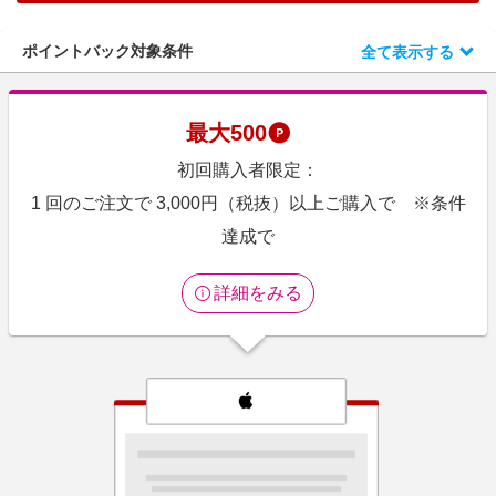
エンタメ
楽天サービス特集
スポーツ・アウトドア・ゴルフ
ポイントバック対象条件
全て表示する
旅行特集
インテリア・寝具
わくわく夏特集
ペット・花・DIY・車
最大
500
とことん買い物チャレンジ
旅行・レジャー・ホテル予約
初回購入者限定：
Apple公式サイト×楽天カード分割払い
生活・お役立ち
1 回のご注文で 3,000円（税抜）以上ご購入で ※条件
Qoo10メガポ
金融・マネー・保険
達成で
Samsung ボーナスキャンペーン
デジタルコンテンツ
週末の高還元 夏の長期版
詳細をみる
ビジネス・その他サービス