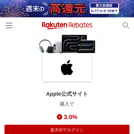
ホーム
カテゴリー一覧
百貨店・総合ECモール
イベント一覧
ファッション・インナー・小物
リーベイツ注目ストア
ヘルプ
食品・スイーツ・お酒
初回購入者限定特典
Apple公式サイト
友達紹介
日用品・キッチン用品
対象ストア新規限定特典
購入で
コスメ・健康・医薬品
楽天IDでログイン/会員登録
新着ストアのご紹介
3.0%
キッズ・ベビー用品
電子書籍特集
家電・PC・スマホ・カメラ
楽天IDでログイン
楽天ペイ導入ストア