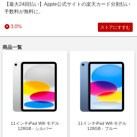
上限に達すると、期間に関わらず、それ以降の購入はポイン
【最大24回払い】Apple公式サイトの楽天カード分割払い
トバックの対象外となりますのでご注意ください。
手数料が無料に。
【ポイントバック対象外条件】
・iPhone 17、iPhone 17e、iPhone Air、iPhone 17 Pro、
3.0%
ストアにすすむ
iPhone 17 Pro Max、MacBook Neo、Studio Display、Studio
Display XDR、Apple Vision Pro、Apple Vision Proのアクセサ
リー
商品一覧
・消費税、配送料、ギフトカード購入分、修理サービス、
Apple Developer Program、製品と同時購入される
AppleCare+月払い及び年払いプラン、製品購入後単品として
購入されたAppleCare+
・コールセンターでのご注文や購入後にコールセンターで注
文内容を変更した場合
・ビジネス向けストア、Apple Store Appでの購入
・転売目的と判断されるご注文や購入台数上限を超えるご注
文
・新しく発表された製品（ポイントバックカテゴリーに記載
の製品以外でも）
11インチiPad Wifi モデル
11インチiPad Wifi モデル
注意事項
128GB - シルバー
128GB - ブルー
・ポイントはリーベイツより提供されているものであり、