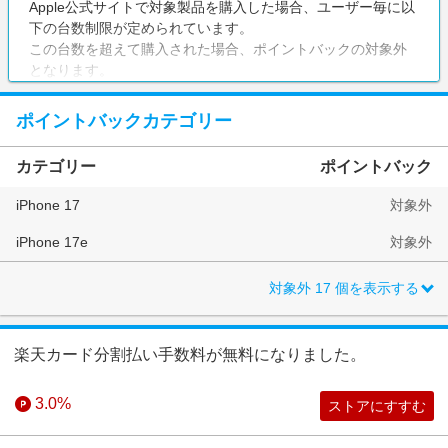
Apple公式サイトで対象製品を購入した場合、ユーザー毎に以
下の台数制限が定められています。
この台数を超えて購入された場合、ポイントバックの対象外
となります。
・iPhone、Mac、iPad、Apple Watch、Apple Vision Pro、
ポイントバックカテゴリー
Apple TV、HomePod：各モデルにつき合計6台まで
例：iPhone 16は6台まで、iPhone 16 Plusも6台までポイン
カテゴリー
ポイントバック
トバック対象
（容量や色が異なっても、同じモデルであれば合計6台までが
iPhone 17
対象外
ポイントバックの対象となります。）
・AirTag、AirTagアクセサリー：合計32個まで
iPhone 17e
対象外
・AirPods、その他対象アクセサリー：各製品につき合計10個
まで
対象外
17
個を表示する
【購入台数上限の注意点】
・上記の台数制限は、Rebates（リーベイツ）経由での購入だ
楽天カード分割払い手数料が無料になりました。
けでなく、他のポイントサイト経由、またはApple公式サイト
やApple Store Appで直接購入した場合も含めた全ての購入が
3.0%
対象となります。
ストアにすすむ
・購入台数の上限は、過去からの累計で計算されます。一度