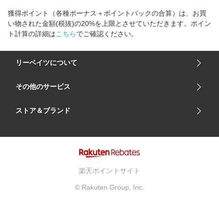
獲得ポイント（各種ボーナス＋ポイントバックの合算）は、お買
い物された金額(税抜)の20%を上限とさせていただきます。ポイン
ト計算の詳細は
こちら
でご確認ください。
リーベイツについて
会社概要
その他のサービス
ご利用ガイド
楽天市場
ストア＆ブランド
サイトマップ
楽天モバイル
ユニクロオンラインストア
リーベイツ 公式アプリ
GU（ジーユー）
リーベイツ ポイントアシスト
資生堂オンラインストア
ヘルプ・お問い合わせ
楽天ポイントサイト
Apple公式サイト
利用規約
© Rakuten Group, Inc.
アカチャンホンポ
プライバシーポリシー
ベルメゾン
広告とパートナーシップ