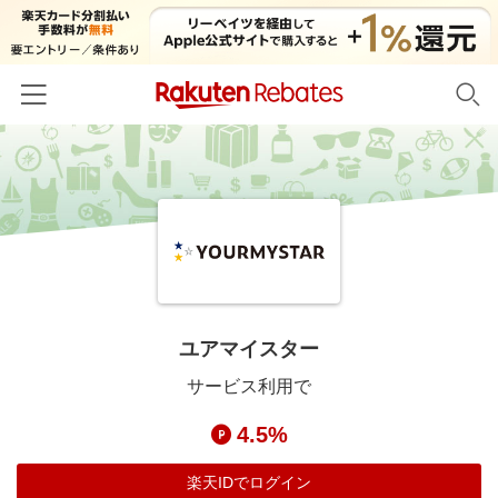
ホーム
カテゴリー一覧
百貨店・総合ECモール
イベント一覧
ファッション・インナー・小物
リーベイツ注目ストア
ヘルプ
食品・スイーツ・お酒
初回購入者限定特典
ユアマイスター
友達紹介
日用品・キッチン用品
対象ストア新規限定特典
サービス利用で
コスメ・健康・医薬品
楽天IDでログイン/会員登録
新着ストアのご紹介
4.5%
キッズ・ベビー用品
電子書籍特集
家電・PC・スマホ・カメラ
楽天IDでログイン
楽天ペイ導入ストア