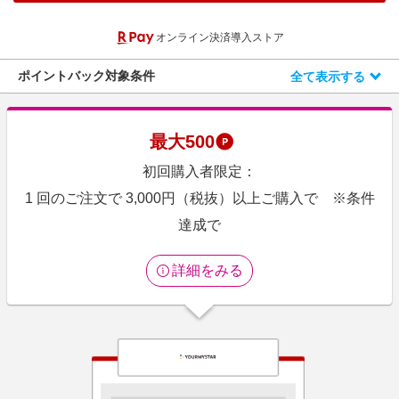
エンタメ
楽天サービス特集
オンライン決済導入ストア
スポーツ・アウトドア・ゴルフ
旅行特集
インテリア・寝具
ポイントバック対象条件
全て表示する
わくわく夏特集
ペット・花・DIY・車
とことん買い物チャレンジ
旅行・レジャー・ホテル予約
Apple公式サイト×楽天カード分割払い
最大
500
生活・お役立ち
Qoo10メガポ
初回購入者限定：
金融・マネー・保険
Samsung ボーナスキャンペーン
1 回のご注文で 3,000円（税抜）以上ご購入で ※条件
デジタルコンテンツ
達成で
週末の高還元 夏の長期版
ビジネス・その他サービス
詳細をみる