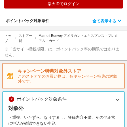
エンタメ
楽天IDでログイン
楽天サービス特集
スポーツ・アウトドア・ゴルフ
旅行特集
ポイントバック対象条件
全て表示する
インテリア・寝具
わくわく夏特集
ペット・花・DIY・車
とことん買い物チャレンジ
トッ
ストア一
Marriott Bonvoy アメリカン・エキスプレス・プレミ
旅行・レジャー・ホテル予約
プ
覧
アム・カード
Apple公式サイト×楽天カード分割払い
※「当サイト掲載期限」は、ポイントバック率の期限ではありま
生活・お役立ち
Qoo10メガポ
せん。
金融・マネー・保険
Samsung ボーナスキャンペーン
デジタルコンテンツ
キャンペーン特典対象外ストア
週末の高還元 夏の長期版
このストアでのお買い物は、各キャンペーン特典の対象
ビジネス・その他サービス
外です。
ポイントバック対象条件
対象外
・重複、いたずら、なりすまし、登録内容不備、その他正常
に申込が確認できない申込