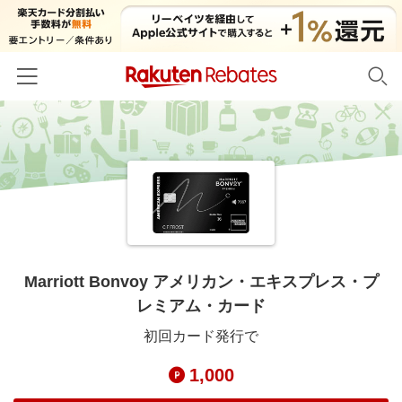
ホーム
カテゴリー一覧
百貨店・総合ECモール
イベント一覧
ファッション・インナー・小物
リーベイツ注目ストア
ヘルプ
食品・スイーツ・お酒
初回購入者限定特典
Marriott Bonvoy アメリカン・エキスプレス・プ
友達紹介
日用品・キッチン用品
レミアム・カード
対象ストア新規限定特典
コスメ・健康・医薬品
楽天IDでログイン/会員登録
新着ストアのご紹介
初回カード発行で
キッズ・ベビー用品
電子書籍特集
1,000
家電・PC・スマホ・カメラ
楽天ペイ導入ストア