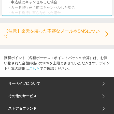
・申込後にキャンセルした場合
・カード発行完了前にキャンセルした場合
・カード発行に至らなかった場合
・追加カードの発行
・家族カードの発行
【注意】楽天を装った不審なメールやSMSについ
注意事項
て
初めてMarriott Bonvoy アメリカン・エキスプレス・プレミア
ム・カードを申込後、カード発行がされた場合のみ成果対象
となります。お申込だけでは成果として不成立となりますの
でご注意ください。
獲得ポイント（各種ボーナス＋ポイントバックの合算）は、お買
い物された金額(税抜)の20%を上限とさせていただきます。ポイン
ト計算の詳細は
こちら
でご確認ください。
リーベイツについて
会社概要
その他のサービス
ご利用ガイド
楽天市場
ストア＆ブランド
サイトマップ