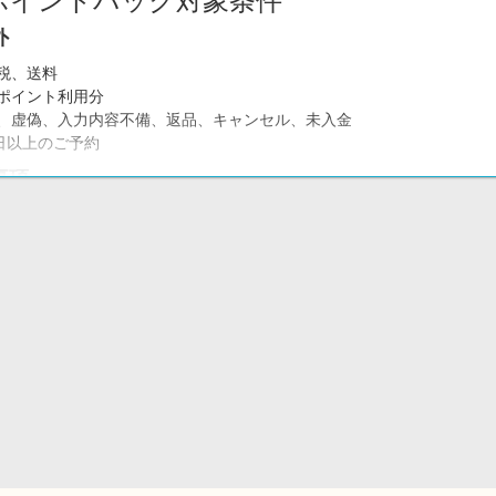
ポイントバック対象条件
外
税、送料
ポイント利用分
、虚偽、入力内容不備、返品、キャンセル、未入金
0日以上のご予約
事項
不可】
ム上の都合や連携上の制約により、ポイントバックに関するお問い合わ
トバックが自動で反映されない場合や、反映された金額が異なる場合で
ご了承ください。