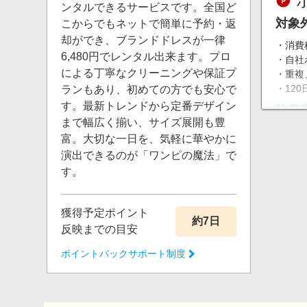
ンタルできるサービスです。全国ど
対象
こからでもネットで簡単に予約・返
却ができ、ブランドドレスが一律
・消費
6,480円でレンタル出来ます。プロ
・自社
による丁寧なクリーニングや保証プ
・重複
・12
ランもあり、初めての方でも安心で
す。最新トレンドから定番デザイン
注意
まで幅広く揃い、サイズ展開も豊
【調査
富。大切な一日を、気軽に華やかに
システ
演出できるのが「ワンピの魔法」で
ポイン
す。
かじめ
獲得予定ポイント
約7日
反映までの目安
ポイントバックサポート制度