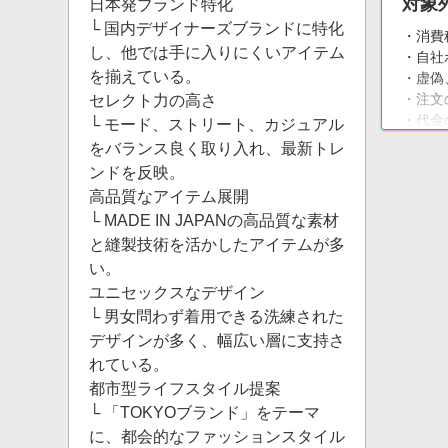
対象
日本発ブランド特化
└ 国内デザイナーズブランドに特化
・消費
し、他では手に入りにくいアイテム
・自社
を揃えている。
・虚偽
・注文
セレクト力の高さ
・代金
└ モード、ストリート、カジュアル
・商品
をバランス良く取り入れ、最新トレ
・スト
ンドを反映。
高品質なアイテム展開
└ MADE IN JAPANの高品質な素材
と縫製技術を活かしたアイテムが多
い。
ユニセックスなデザイン
└ 男女問わず着用できる洗練された
デザインが多く、幅広い層に支持さ
れている。
都市型ライフスタイル提案
└ 「TOKYOブランド」をテーマ
に、都会的なファッションスタイル