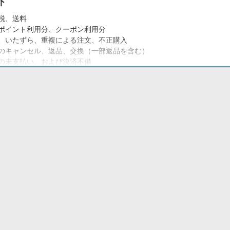
外
税、送料
ポイント利用分、クーポン利用分
、いたずら、重複による注文、不正購入
のキャンセル、返品、交換（一部返品を含む）
の未支払い、および決済不備
受取拒否、または長期不在による配送不成立
ア公式アプリからのご購入