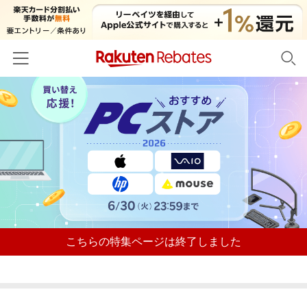
ホーム
カテゴリー一覧
百貨店・総合ECモール
イベント一覧
ファッション・インナー・小物
リーベイツ注目ストア
ヘルプ
食品・スイーツ・お酒
初回購入者限定特典
友達紹介
日用品・キッチン用品
対象ストア新規限定特典
こちらの特集ページは終了しました
コスメ・健康・医薬品
楽天IDでログイン/会員登録
新着ストアのご紹介
キッズ・ベビー用品
電子書籍特集
家電・PC・スマホ・カメラ
楽天ペイ導入ストア