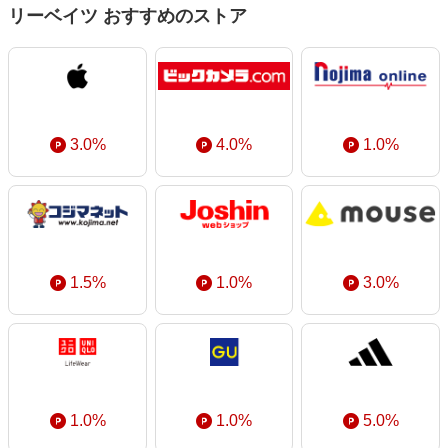
エンタメ
リーベイツ おすすめのストア
楽天サービス特集
スポーツ・アウトドア・ゴルフ
旅行特集
インテリア・寝具
わくわく夏特集
ペット・花・DIY・車
とことん買い物チャレンジ
旅行・レジャー・ホテル予約
3.0%
4.0%
1.0%
Apple公式サイト×楽天カード分割払い
生活・お役立ち
Qoo10メガポ
金融・マネー・保険
Samsung ボーナスキャンペーン
デジタルコンテンツ
週末の高還元 夏の長期版
ビジネス・その他サービス
1.5%
1.0%
3.0%
1.0%
1.0%
5.0%