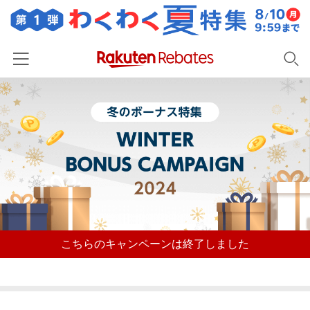
ホーム
カテゴリー一覧
百貨店・総合ECモール
イベント一覧
ファッション・インナー・小物
リーベイツ注目ストア
ヘルプ
食品・スイーツ・お酒
初回購入者限定特典
友達紹介
日用品・キッチン用品
対象ストア新規限定特典
こちらのキャンペーンは終了しました
コスメ・健康・医薬品
楽天IDでログイン/会員登録
新着ストアのご紹介
キッズ・ベビー用品
電子書籍特集
家電・PC・スマホ・カメラ
楽天ペイ導入ストア