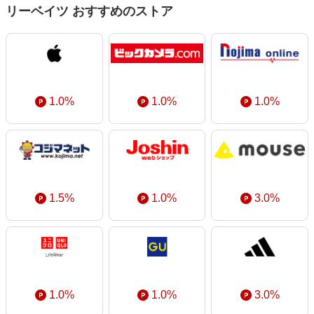
エンタメ
リーベイツ おすすめのストア
楽天サービス特集
スポーツ・アウトドア・ゴルフ
旅行特集
インテリア・寝具
お中元特集2026
ペット・花・DIY・車
わくわく夏特集
旅行・レジャー・ホテル予約
1.0%
1.0%
1.0%
とことん買い物チャレンジ
生活・お役立ち
Apple公式サイト×楽天カード分割払い
金融・マネー・保険
Qoo10メガポ
デジタルコンテンツ
ビジネス・その他サービス
1.5%
1.0%
3.0%
1.0%
1.0%
3.0%