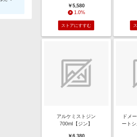
ネ･フラン アイスワイン
￥5,580
2019 200ml【白ワイン/
1.0%
貴腐･アイスワイン】
ストアにすすむ
アルケミストジン
ドメー
700ml【ジン】
ートシ
デュ･
￥6,380