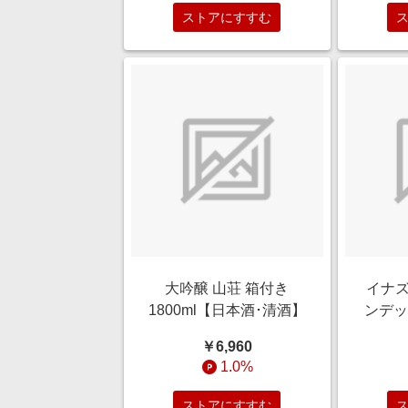
ストアにすすむ
大吟醸 山荘 箱付き
イナズ
1800ml【日本酒･清酒】
ンデッ
レクテ
￥6,960
ンNo.
1.0%
ストアにすすむ