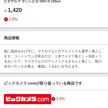
ビオデルマ サンシビオ H2O D 100ml
エンタメ
楽天サービス特集
1,420
スポーツ・アウトドア・ゴルフ
￥
旅行特集
インテリア・寝具
1.0%
お中元特集2026
ペット・花・DIY・車
わくわく夏特集
旅行・レジャー・ホテル予約
とことん買い物チャレンジ
商品情報
生活・お役立ち
Apple公式サイト×楽天カード分割払い
金融・マネー・保険
肌に負担をかけずに、マスカラなどのアイメイクも素早く落とし
Qoo10メガポ
ます。コットンでふき取るだけ。１本でメイク落とし＋洗顔＋う
デジタルコンテンツ
るおいケア。マスカラなどのアイメイクもきちんと落とし、肌の
水分バランスを整え、素肌にうるおいを与えます。
ビジネス・その他サービス
ビックカメラ.comが取り扱っている商品です
1.0%