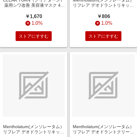
CLEAR TURN（クリアターン）
Mentholatum(メンソレータム）
薬用シワ改善 美容液マスク 40
リフレア デオドラントリキッド
枚入
50mL【医薬部外品】 リキッド
(50mL)
￥1,670
￥806
1.0%
1.0%
ストアにすすむ
ストアにすすむ
Mentholatum(メンソレータム）
Mentholatum(メンソレータム）
リフレア デオドラントリキッド
リフレア デオドラントクリーム