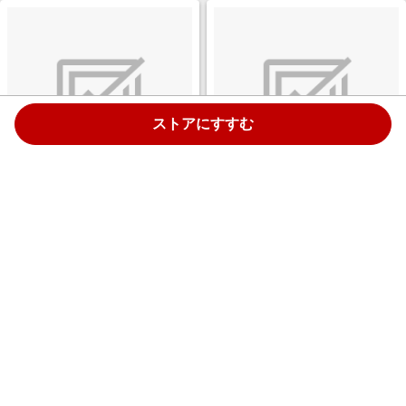
ストアにすすむ
KATE（ケイト）YOKU
まつげにやさしいカーラー コン
collection マイ カラー ペンシル
パクトタイプ
ラインエキスパートコレクショ
ン
￥3,080
￥1,000
1.0%
1.0%
ストアにすすむ
ストアにすすむ