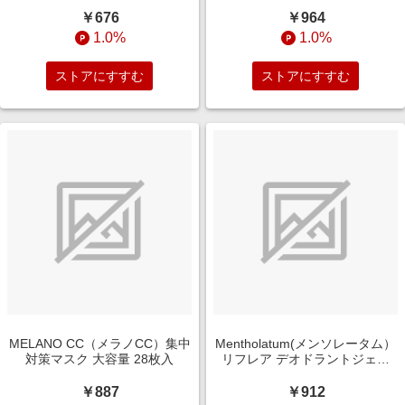
30mL【医薬部外品】 リキッド(
55g【医薬部外品】 クリーム
30mL)
(55g)
￥676
￥964
1.0%
1.0%
ストアにすすむ
ストアにすすむ
MELANO CC（メラノCC）集中
Mentholatum(メンソレータム）
対策マスク 大容量 28枚入
リフレア デオドラントジェル
48g【医薬部外品】 ジェル
(48g)
￥887
￥912