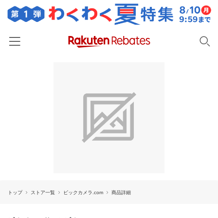
ホーム
カテゴリー一覧
百貨店・総合ECモール
イベント一覧
ファッション・インナー・小物
リーベイツ注目ストア
ヘルプ
食品・スイーツ・お酒
初回購入者限定特典
友達紹介
日用品・キッチン用品
対象ストア新規限定特典
コスメ・健康・医薬品
楽天IDでログイン/会員登録
新着ストアのご紹介
キッズ・ベビー用品
トップ
ストア一覧
ビックカメラ.com
商品詳細
電子書籍特集
家電・PC・スマホ・カメラ
楽天ペイ導入ストア