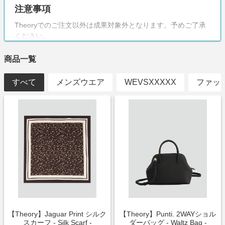
注意事項
Theoryでのご注文以外は成果対象外となります。予めご了承
ください。
商品一覧
すべて
メンズウエア
WEVSXXXXX
ファッ
【Theory】Jaguar Print シルク
【Theory】Punti. 2WAYショル
スカーフ - Silk Scarf -
ダーバッグ - Waltz Bag -