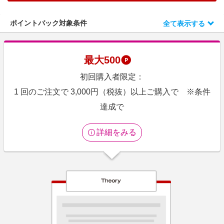
エンタメ
楽天サービス特集
スポーツ・アウトドア・ゴルフ
ポイントバック対象条件
全て表示する
旅行特集
インテリア・寝具
お中元特集2026
ペット・花・DIY・車
最大
500
わくわく夏特集
旅行・レジャー・ホテル予約
初回購入者限定：
とことん買い物チャレンジ
生活・お役立ち
1 回のご注文で 3,000円（税抜）以上ご購入で ※条件
Apple公式サイト×楽天カード分割払い
金融・マネー・保険
達成で
Qoo10メガポ
デジタルコンテンツ
詳細をみる
ビジネス・その他サービス