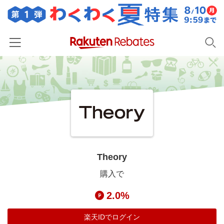
ホーム
カテゴリー一覧
百貨店・総合ECモール
イベント一覧
ファッション・インナー・小物
リーベイツ注目ストア
ヘルプ
食品・スイーツ・お酒
初回購入者限定特典
Theory
友達紹介
日用品・キッチン用品
対象ストア新規限定特典
購入で
コスメ・健康・医薬品
楽天IDでログイン/会員登録
新着ストアのご紹介
2.0%
キッズ・ベビー用品
電子書籍特集
家電・PC・スマホ・カメラ
楽天IDでログイン
楽天ペイ導入ストア