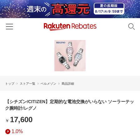
ホーム
カテゴリー一覧
百貨店・総合ECモール
イベント一覧
ファッション・インナー・小物
トップ
ストア一覧
ベルメゾン
商品詳細
リーベイツ注目ストア
ヘルプ
食品・スイーツ・お酒
初回購入者限定特典
友達紹介
【シチズン/CITIZEN】定期的な電池交換がいらない ソーラーテッ
日用品・キッチン用品
対象ストア新規限定特典
ク腕時計/レグノ
コスメ・健康・医薬品
楽天IDでログイン/会員登録
新着ストアのご紹介
17,600
￥
キッズ・ベビー用品
電子書籍特集
1.0%
家電・PC・スマホ・カメラ
楽天ペイ導入ストア