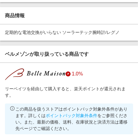
エンタメ
楽天サービス特集
スポーツ・アウトドア・ゴルフ
商品情報
旅行特集
インテリア・寝具
わくわく夏特集
定期的な電池交換がいらない ソーラーテック腕時計/レグノ
ペット・花・DIY・車
とことん買い物チャレンジ
旅行・レジャー・ホテル予約
Apple公式サイト×楽天カード分割払い
ベルメゾンが取り扱っている商品です
生活・お役立ち
Qoo10メガポ
金融・マネー・保険
Samsung ボーナスキャンペーン
1.0%
デジタルコンテンツ
週末の高還元 夏の長期版
ビジネス・その他サービス
リーベイツを経由して購入すると、楽天ポイントが還元されま
す。
この商品を扱うストアはポイントバック対象外条件があり
ます。詳しくは
ポイントバック対象外条件
をご参照くださ
い。また、最新の価格、送料、在庫状況と決済方法は遷移
先ページでご確認ください。