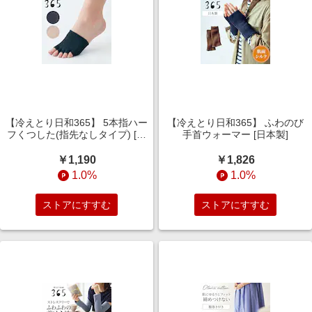
【冷えとり日和365】 5本指ハー
【冷えとり日和365】 ふわのび
フくつした(指先なしタイプ) [日
手首ウォーマー [日本製]
本製]
￥1,190
￥1,826
1.0%
1.0%
ストアにすすむ
ストアにすすむ