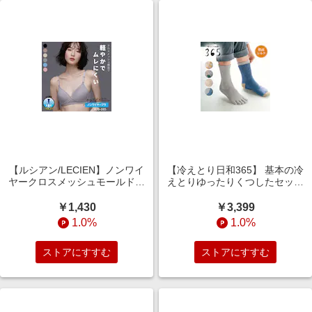
【ルシアン/LECIEN】ノンワイ
【冷えとり日和365】 基本の冷
ヤークロスメッシュモールドブ
えとりゆったりくつしたセット
ラ 【吸水速乾・軽量】
[日本製]
￥1,430
￥3,399
1.0%
1.0%
ストアにすすむ
ストアにすすむ