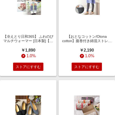
【冷えとり日和365】 ふわのび
【おとなコットン/Otona
マルチウォーマー [日本製]【綿
cotton】腹巻付き綿混ストレッ
絹混素材】
チゆるレギンス
￥1,890
￥2,190
1.0%
1.0%
ストアにすすむ
ストアにすすむ