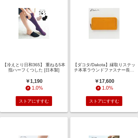
【冷えとり日和365】 重ねる5本
【ダコタ/Dakota】縁取りステッ
指ハーフくつした [日本製]
チ本革ラウンドファスナー長財
布
￥1,190
￥17,600
1.0%
1.0%
ストアにすすむ
ストアにすすむ