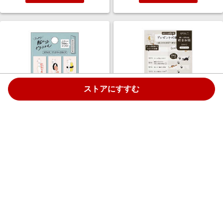
ストアにすすむ
ヒサゴ ピタふせん Sサイズ 出前
デザインフィル 貯金封筒 リスト
寿司にゃんこ UTN292
ネコ柄 25607006
￥403
￥329
1.5%
1.5%
ストアにすすむ
ストアにすすむ