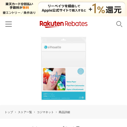
ホーム
カテゴリー一覧
百貨店・総合ECモール
イベント一覧
ファッション・インナー・小物
リーベイツ注目ストア
ヘルプ
食品・スイーツ・お酒
初回購入者限定特典
友達紹介
日用品・キッチン用品
対象ストア新規限定特典
コスメ・健康・医薬品
楽天IDでログイン/会員登録
新着ストアのご紹介
キッズ・ベビー用品
トップ
ストア一覧
コジマネット
商品詳細
電子書籍特集
家電・PC・スマホ・カメラ
楽天ペイ導入ストア