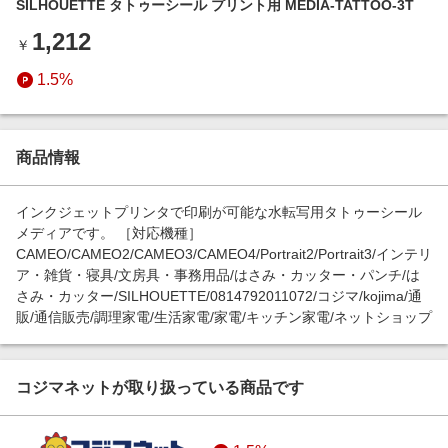
SILHOUETTE タトゥーシール プリント用 MEDIA-TATTOO-3T
エンタメ
楽天サービス特集
1,212
スポーツ・アウトドア・ゴルフ
￥
旅行特集
インテリア・寝具
1.5%
わくわく夏特集
ペット・花・DIY・車
とことん買い物チャレンジ
旅行・レジャー・ホテル予約
Apple公式サイト×楽天カード分割払い
商品情報
生活・お役立ち
Qoo10メガポ
金融・マネー・保険
インクジェットプリンタで印刷が可能な水転写用タトゥーシール
Samsung ボーナスキャンペーン
メディアです。 ［対応機種］
デジタルコンテンツ
CAMEO/CAMEO2/CAMEO3/CAMEO4/Portrait2/Portrait3/インテリ
週末の高還元 夏の長期版
ア・雑貨・寝具/文房具・事務用品/はさみ・カッター・パンチ/は
ビジネス・その他サービス
さみ・カッター/SILHOUETTE/0814792011072/コジマ/kojima/通
販/通信販売/調理家電/生活家電/家電/キッチン家電/ネットショップ
コジマネットが取り扱っている商品です