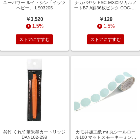
ユーパワー ルイ・シン「イッツ
ナカバヤシ FSC-MXロジカルノ
ヘビー」 LS03205
ートB7 A罫36枚ピンク COC-ノ-
B701A
￥3,520
￥129
1.5%
1.5%
ストアにすすむ
ストアにすすむ
呉竹 くれ竹筆朱墨カートリッジ
カモ井加工紙 mt 丸シールロー
DAN102-299
ル100 マットスモーキーミント