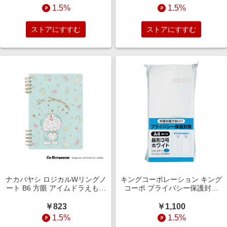
1.5%
1.5%
ストアにすすむ
ストアにすすむ
ナカバヤシ ロジカルWリングノ
キングコーポレーション キング
ート B6 方眼 アイムドラえもん
コーポ プライバシー保護封筒
ブルー NW-B612DR-B
100長3 ソフトホワイト N3PB80
￥823
￥1,100
1.5%
1.5%