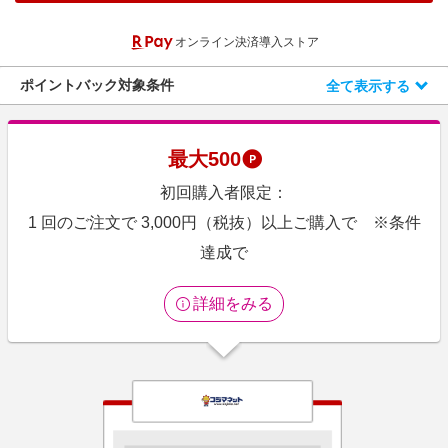
エンタメ
楽天サービス特集
オンライン決済導入ストア
スポーツ・アウトドア・ゴルフ
旅行特集
インテリア・寝具
ポイントバック対象条件
全て表示する
わくわく夏特集
ペット・花・DIY・車
50万ポイント山分けキャンペーン
旅行・レジャー・ホテル予約
とことん買い物チャレンジ
最大
500
生活・お役立ち
Apple公式サイト×楽天カード分割払い
初回購入者限定：
金融・マネー・保険
Samsung ボーナスキャンペーン
1 回のご注文で 3,000円（税抜）以上ご購入で ※条件
デジタルコンテンツ
達成で
週末の高還元 夏の長期版
ビジネス・その他サービス
詳細をみる