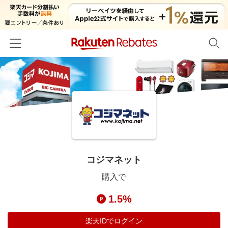
ホーム
カテゴリー一覧
百貨店・総合ECモール
イベント一覧
ファッション・インナー・小物
リーベイツ注目ストア
ヘルプ
食品・スイーツ・お酒
初回購入者限定特典
コジマネット
友達紹介
日用品・キッチン用品
対象ストア新規限定特典
購入で
コスメ・健康・医薬品
楽天IDでログイン/会員登録
新着ストアのご紹介
1.5%
キッズ・ベビー用品
電子書籍特集
家電・PC・スマホ・カメラ
楽天IDでログイン
楽天ペイ導入ストア