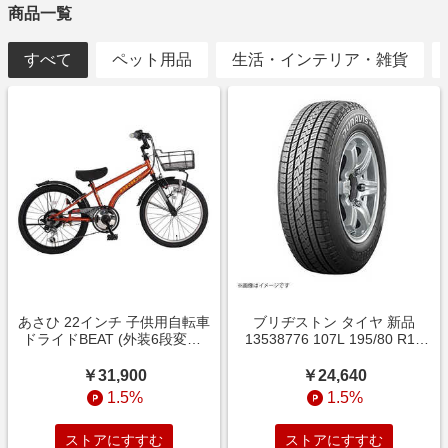
商品一覧
すべて
ペット用品
生活・インテリア・雑貨
あさひ 22インチ 子供用自転車
ブリヂストン タイヤ 新品
ドライドBEAT (外装6段変速)
13538776 107L 195/80 R15
オレンジ 【組立商品につき返
CAMPZ T CE 1本 （お届けの
品不可】 BAA226-Q
み） LVR08776
￥31,900
￥24,640
1.5%
1.5%
ストアにすすむ
ストアにすすむ