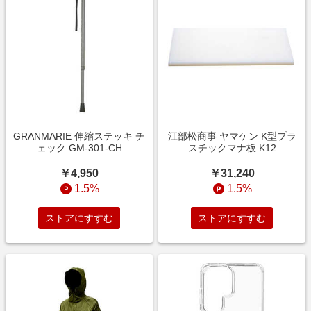
GRANMARIE 伸縮ステッキ チ
江部松商事 ヤマケン K型プラ
ェック GM-301-CH
スチックマナ板 K12
1500×500×10 片面シボ付
4106090
￥4,950
￥31,240
1.5%
1.5%
ストアにすすむ
ストアにすすむ