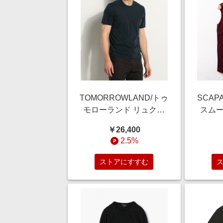
TOMORROWLAND/トゥ
SCAP
モローランド リュクス
スムー
ジャージークルーネック
カット
￥26,400
Tシャツ MELJ3199 68
2.5%
ネイビー系 0(S)
ストアにすすむ