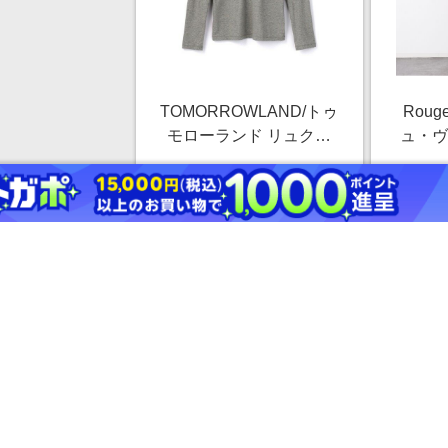
TOMORROWLAND/トゥ
Rouge
モローランド リュクス
ュ・ヴ
ジャージークルーネック
ル混セ
￥28,600
プルオーバー MELJ3246
2.5%
14 グレー 1(M)
ストアにすすむ