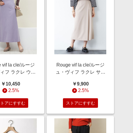
 vif la cle/ルージ
Rouge vif la cle/ルージ
ィフ ラクレ ウー
ュ・ヴィフ ラクレ サキ
ミフレアスカート
ソニーポケット付スカー
￥10,450
￥9,900
ベンダー 34
ト ベージュ 34
2.5%
2.5%
ストアにすすむ
ストアにすすむ