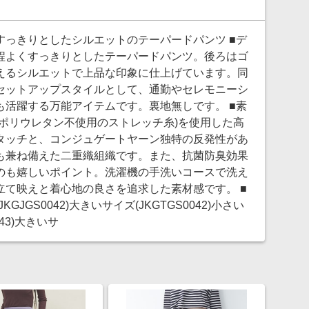
っきりとしたシルエットのテーパードパンツ ■デ
程よくすっきりとしたテーパードパンツ。後ろはゴ
えるシルエットで上品な印象に仕上げています。同
セットアップスタイルとして、通勤やセレモニーシ
活躍する万能アイテムです。裏地無しです。 ■素
ポリウレタン不使用のストレッチ糸)を使用した高
タッチと、コンジュゲートヤーン独特の反発性があ
も兼ね備えた二重織組織です。また、抗菌防臭効果
のも嬉しいポイント。洗濯機の手洗いコースで洗え
て映えと着心地の良さを追求した素材感です。 ■
GS0042)大きいサイズ(JKGTGS0042)小さい
043)大きいサ