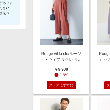
がありま
ださい。
移先ペー
Rouge vif la cle/ルージ
Rouge
ュ・ヴィフ ラクレ ラチ
ュ・ヴ
ネタックパンツ テラコ
ル混セ
￥9,900
ッタ 36
ラ
2.5%
ストアにすすむ