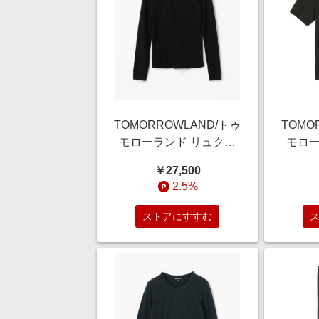
TOMORROWLAND/トゥ
TOMO
モローランド リュクス
モロー
ジャージー クルーネッ
ジャー
￥27,500
クプルオーバー
Tシャツ
2.5%
WELJ3296 19 ブラック
チャコ
1(M)
ストアにすすむ