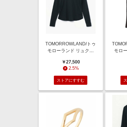
TOMORROWLAND/トゥ
TOMO
モローランド リュクス
モロー
ジャージー クルーネッ
レープパ
￥27,500
クプルオーバー
18
2.5%
WELJ3296 68 ネイビー
系 2(L)
ストアにすすむ