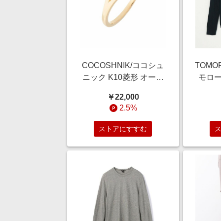
COCOSHNIK/ココシュ
TOMO
ニック K10菱形 オープ
モロー
ンリング イエローゴー
ジャー
￥22,000
ルド(100) 10
プルオー
2.5%
68 
ストアにすすむ