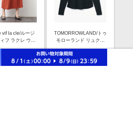
 vif la cle/ルージ
TOMORROWLAND/トゥ
ィフ ラクレ ウー
モローランド リュクス
ミフレアスカート
ジャージー クルーネッ
￥10,450
￥27,500
オレンジ 34
クプルオーバー
2.5%
2.5%
WELJ3296 68 ネイビー
系 0(S)
ストアにすすむ
ストアにすすむ