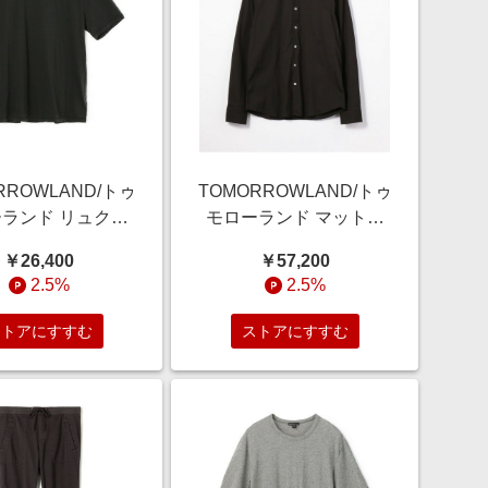
RROWLAND/トゥ
TOMORROWLAND/トゥ
ランド リュクス
モローランド マットス
ジークルーネック
トレッチ ポプリンシャ
￥26,400
￥57,200
 MELJ3199 18
ツ MCJ3802 19 ブラッ
2.5%
2.5%
ールグレー 0(S)
ク 2(L)
ストアにすすむ
ストアにすすむ