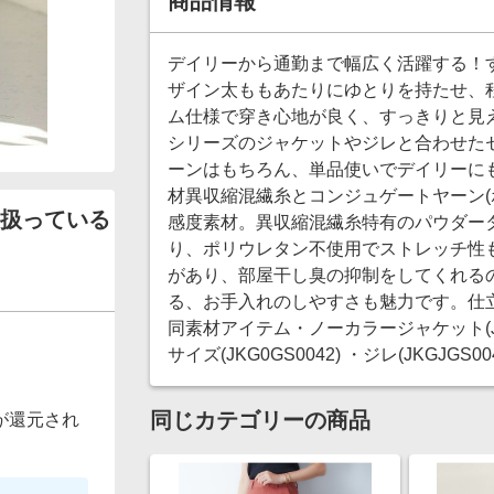
商品情報
デイリーから通勤まで幅広く活躍する！す
ザイン太ももあたりにゆとりを持たせ、
ム仕様で穿き心地が良く、すっきりと見
シリーズのジャケットやジレと合わせた
ーンはもちろん、単品使いでデイリーにも
材異収縮混繊糸とコンジュゲートヤーン(
扱っている
感度素材。異収縮混繊糸特有のパウダー
り、ポリウレタン不使用でストレッチ性
があり、部屋干し臭の抑制をしてくれる
る、お手入れのしやすさも魅力です。仕立
同素材アイテム・ノーカラージャケット(JKGJ
サイズ(JKG0GS0042) ・ジレ(JKGJGS0
同じカテゴリーの商品
が還元され