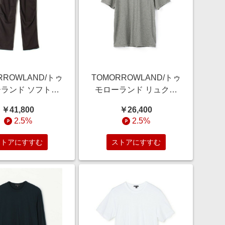
RROWLAND/トゥ
TOMORROWLAND/トゥ
ランド ソフトド
モローランド リュクス
ンツ WKL1730
ジャージークルーネック
￥41,800
￥26,400
 チャコールグレー
Tシャツ MELJ3199 14
2.5%
2.5%
3(LL)
グレー 0(S)
ストアにすすむ
ストアにすすむ