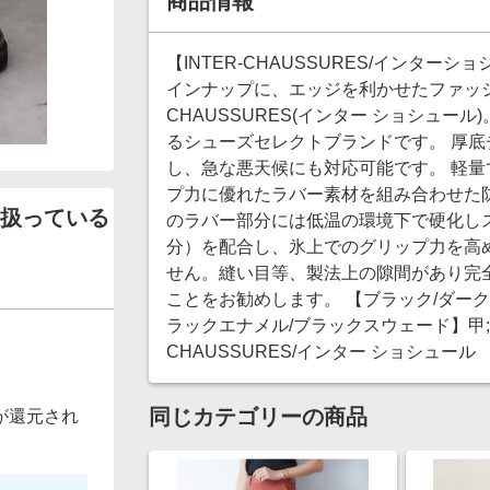
商品情報
【INTER-CHAUSSURES/インタ
インナップに、エッジを利かせたファッシ
CHAUSSURES(インター ショシュー
るシューズセレクトブランドです。 厚
し、急な悪天候にも対応可能です。 軽量
プ力に優れたラバー素材を組み合わせた
扱っている
のラバー部分には低温の環境下で硬化し
分）を配合し、氷上でのグリップ力を高
せん。縫い目等、製法上の隙間があり完
ことをお勧めします。 【ブラック/ダーク
ラックエナメル/ブラックスウェード】甲;牛
CHAUSSURES/インター ショシュール
同じカテゴリーの商品
が還元され