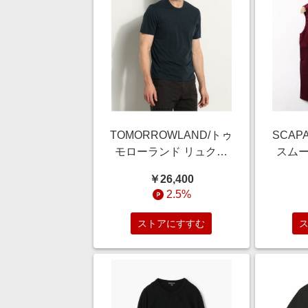
TOMORROWLAND/トゥ
SCAP
モローランド リュクス
スムー
ジャージークルーネック
カット
￥26,400
Tシャツ MELJ3199 68
2.5%
ネイビー系 0(S)
ストアにすすむ