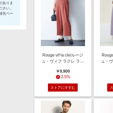
がありま
ださい。
移先ペー
Rouge vif la cle/ルージ
Rouge
ュ・ヴィフ ラクレ ラチ
ュ・ヴ
ネタックパンツ テラコ
ル混セ
￥9,900
ッタ 36
ラ
2.5%
ストアにすすむ