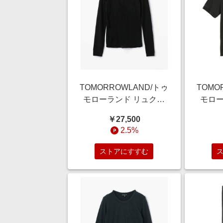
TOMORROWLAND/トゥ
TOMO
モローランド リュクス
モロー
ジャージー クルーネッ
ジャー
￥27,500
クプルオーバー
Tシャツ
2.5%
WELJ3296 19 ブラック
チャコ
1(M)
ストアにすすむ