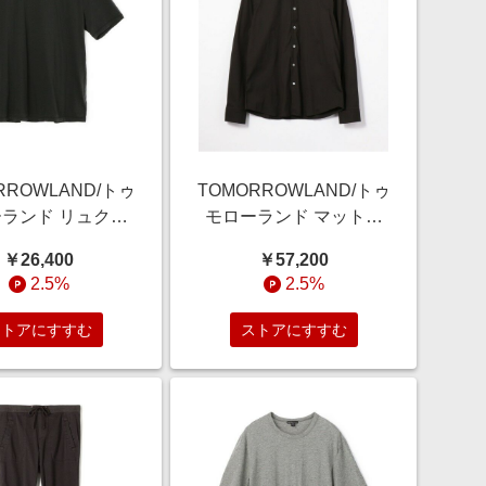
RROWLAND/トゥ
TOMORROWLAND/トゥ
ランド リュクス
モローランド マットス
ジークルーネック
トレッチ ポプリンシャ
￥26,400
￥57,200
 MELJ3199 18
ツ MCJ3802 19 ブラッ
2.5%
2.5%
ールグレー 0(S)
ク 2(L)
ストアにすすむ
ストアにすすむ