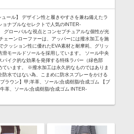
ーショシュール】 デザイン性と履きやすさを兼ね備えたラ
ョナブルなセレクトで人気のINTER-
ル)。 グローバルな視点とコンセプチュアルな個性が光
底チェーンローファーは、アッパーには撥水加工を施
でクッション性に優れたEVA素材と耐摩耗、グリッ
防滑モールドソールを採用しています。 ソール中央
スパイク的な効果を発揮する特殊ラバー（緑色部
めています。 ※撥水加工は永久的なものではありま
全防水ではない為、こまめに防水スプレーをかける
ブラウン】甲;羊革、ソール;合成樹脂/合成ゴム 【ブ
革、ソール;合成樹脂/合成ゴム INTER-