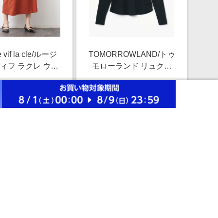
 vif la cle/ルージ
TOMORROWLAND/トゥ
ィフ ラクレ ウー
モローランド リュクス
ミフレアスカート
ジャージー クルーネッ
￥10,450
￥27,500
オレンジ 34
クプルオーバー
2.5%
2.5%
WELJ3296 68 ネイビー
系 0(S)
ストアにすすむ
ストアにすすむ