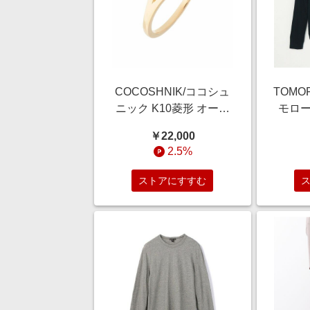
COCOSHNIK/ココシュ
TOMO
ニック K10菱形 オープ
モロー
ンリング イエローゴー
ジャー
￥22,000
ルド(100) 10
プルオー
2.5%
68 
ストアにすすむ