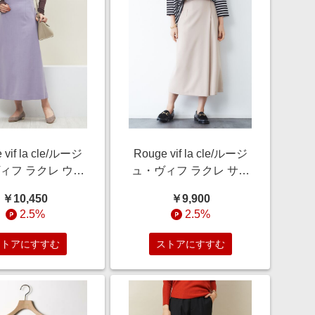
 vif la cle/ルージ
Rouge vif la cle/ルージ
ィフ ラクレ ウー
ュ・ヴィフ ラクレ サキ
ミフレアスカート
ソニーポケット付スカー
￥10,450
￥9,900
ベンダー 34
ト ベージュ 34
2.5%
2.5%
ストアにすすむ
ストアにすすむ