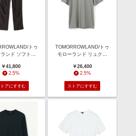
RROWLAND/トゥ
TOMORROWLAND/トゥ
ランド ソフトド
モローランド リュクス
ンツ WKL1730
ジャージークルーネック
￥41,800
￥26,400
 チャコールグレー
Tシャツ MELJ3199 14
2.5%
2.5%
3(LL)
グレー 0(S)
ストアにすすむ
ストアにすすむ