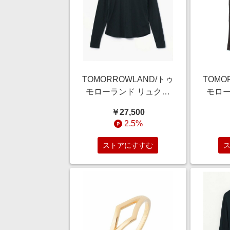
TOMORROWLAND/トゥ
TOMO
モローランド リュクス
モロー
ジャージー クルーネッ
レープパ
￥27,500
クプルオーバー
18
2.5%
WELJ3296 68 ネイビー
系 2(L)
ストアにすすむ