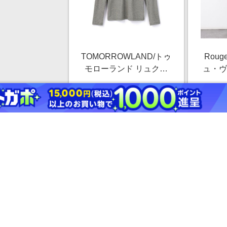
TOMORROWLAND/トゥ
Rouge
モローランド リュクス
ュ・ヴ
ジャージークルーネック
ル混セ
￥28,600
プルオーバー MELJ3246
2.5%
14 グレー 1(M)
ストアにすすむ