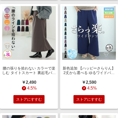
腰の張りを拾わない カラーで楽
新色追加 【ハッピーさらりん】
しむ タイトスカート 裏起毛バー
2丈から選べる ゆるワイドパン
ジョン 大きいサイズの通販なら
ツ 大きいサイズの通販ならハッ
ハッピーマリリン（5900円以上
ピーマリリン（5900円以上購入
￥2,490
￥2,590
購入で送料無料）
で送料無料）
4.5%
4.5%
ストアにすすむ
ストアにすすむ