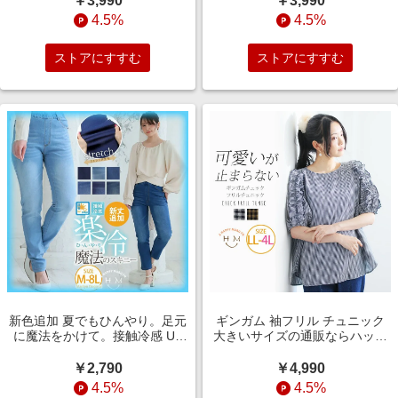
￥3,990
￥3,990
送料無料）
4.5%
4.5%
ストアにすすむ
ストアにすすむ
新色追加 夏でもひんやり。足元
ギンガム 袖フリル チュニック
に魔法をかけて。接触冷感 UV
大きいサイズの通販ならハッピ
魔法の美ライン ストレッチスキ
ーマリリン（5900円以上購入で
ニーデニムパンツ 【ストレッ
送料無料）
￥2,790
￥4,990
チ】 【ウェストゴム】 大きいサ
4.5%
4.5%
イズの通販ならハッピーマリリ