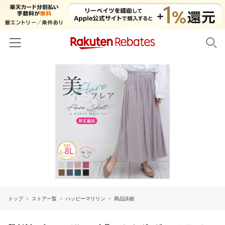
ホーム
カテゴリー一覧
百貨店・総合ECモール
イベント一覧
ファッション・インナー・小物
リーベイツ注目ストア
ヘルプ
食品・スイーツ・お酒
初回購入者限定特典
友達紹介
日用品・キッチン用品
対象ストア新規限定特典
コスメ・健康・医薬品
楽天IDでログイン/会員登録
新着ストアのご紹介
キッズ・ベビー用品
トップ
ストア一覧
ハッピーマリリン
商品詳細
電子書籍特集
家電・PC・スマホ・カメラ
楽天ペイ導入ストア