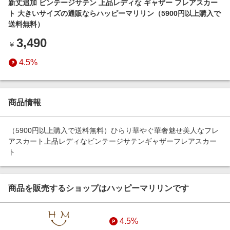
新丈追加 ビンテージサテン 上品レディな ギャザー フレアスカー
エンタメ
楽天サービス特集
ト 大きいサイズの通販ならハッピーマリリン（5900円以上購入で
スポーツ・アウトドア・ゴルフ
送料無料）
旅行特集
インテリア・寝具
3,490
￥
わくわく夏特集
ペット・花・DIY・車
4.5%
とことん買い物チャレンジ
旅行・レジャー・ホテル予約
Apple公式サイト×楽天カード分割払い
生活・お役立ち
Qoo10メガポ
商品情報
金融・マネー・保険
Samsung ボーナスキャンペーン
デジタルコンテンツ
（5900円以上購入で送料無料）ひらり華やぐ華奢魅せ美人なフレ
週末の高還元 夏の長期版
アスカート上品レディなビンテージサテンギャザーフレアスカー
ビジネス・その他サービス
ト
商品を販売するショップはハッピーマリリンです
4.5%