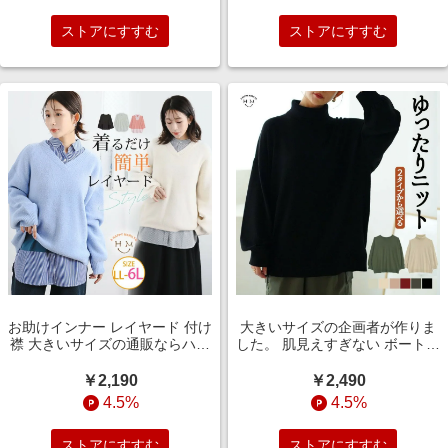
ン（5900円以上購入で送料無
ストアにすすむ
ストアにすすむ
料）
お助けインナー レイヤード 付け
大きいサイズの企画者が作りま
襟 大きいサイズの通販ならハッ
した。 肌見えすぎない ボートネ
ピーマリリン（5900円以上購入
ック と 首くるしくない タート
で送料無料）
ル から選べる もっちり ニット
￥2,190
￥2,490
トップス 大きいサイズの通販な
4.5%
4.5%
らハッピーマリリン（5900円以
上購入で送料無料）
ストアにすすむ
ストアにすすむ