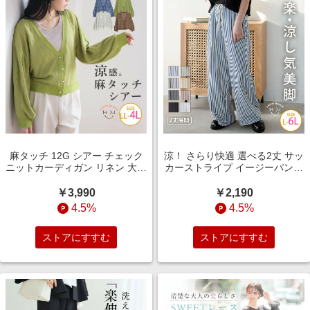
麻タッチ 12G シアー チェック
涼！ さらり快適 選べる2丈 サッ
ニットカーディガン リネン 大き
カーストライプ イージーパンツ
いサイズの通販ならハッピーマ
高身長 小柄さん【ウェストゴ
リリン（5900円以上購入で送料
ム】 大きいサイズの通販ならハ
￥3,990
￥2,190
無料）
ッピーマリリン（5900円以上購
4.5%
4.5%
入で送料無料）
ストアにすすむ
ストアにすすむ