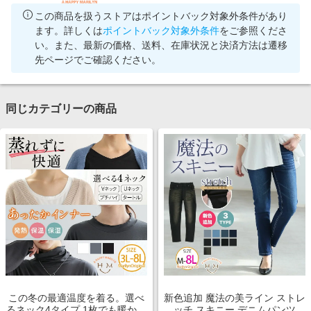
この商品を扱うストアはポイントバック対象外条件があり
ます。詳しくは
ポイントバック対象外条件
をご参照くださ
い。また、最新の価格、送料、在庫状況と決済方法は遷移
先ページでご確認ください。
同じカテゴリーの商品
この冬の最適温度を着る。選べ
新色追加 魔法の美ライン ストレ
るネック4タイプ 1枚でも暖かい
ッチ スキニー デニムパンツ