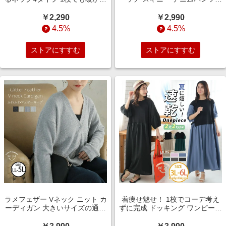
適温インナートップス Uネッ
【ストレッチ】 【ウェストゴ
ク・Vネック・プチハイネッ
ム】 大きいサイズの通販ならハ
￥2,290
￥2,990
ク・タートルネック 大きいサイ
ッピーマリリン（5900円以上購
4.5%
4.5%
ズの通販ならハッピーマリリン
入で送料無料）
（5900円以上購入で送料無料）
ストアにすすむ
ストアにすすむ
ラメフェザー Vネック ニット カ
着痩せ魅せ！ 1枚でコーデ考え
ーディガン 大きいサイズの通販
ずに完成 ドッキング ワンピース
ならハッピーマリリン（5900円
大きいサイズの通販ならハッピ
以上購入で送料無料）
ーマリリン（5900円以上購入で