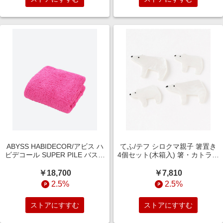
ABYSS HABIDECOR/アビス ハ
てふ/テフ シロクマ親子 箸置き
ビデコール SUPER PILE バスタ
4個セット(木箱入) 箸・カトラリ
オル ピンク(570) 【三越伊勢丹/
ー【三越伊勢丹/公式】
公式】
￥18,700
￥7,810
2.5%
2.5%
ストアにすすむ
ストアにすすむ