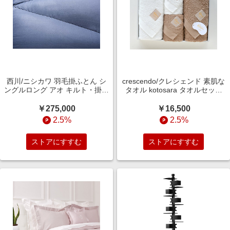
西川/ニシカワ 羽毛掛ふとん シ
crescendo/クレシェンド 素肌な
ングルロング アオ キルト・掛け
タオル kotosara タオルセット
布団【三越伊勢丹/公式】
(バスタオル2枚、フェイスタオ
ル2枚) ミルクホワイト・ヘーゼ
￥275,000
￥16,500
ルナッツ 【三越伊勢丹/公式】
2.5%
2.5%
ストアにすすむ
ストアにすすむ