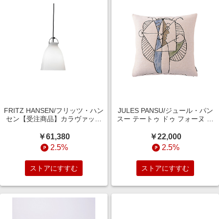
FRITZ HANSEN/フリッツ・ハン
JULES PANSU/ジュール・パン
セン【受注商品】カラヴァッジ
スー テートゥ ドゥ フォーヌ シ
オ オパール P1 照明【三越伊勢
ュヴリュー クッションカバー ベ
丹/公式】
ージュ 【三越伊勢丹/公式】
￥61,380
￥22,000
2.5%
2.5%
ストアにすすむ
ストアにすすむ