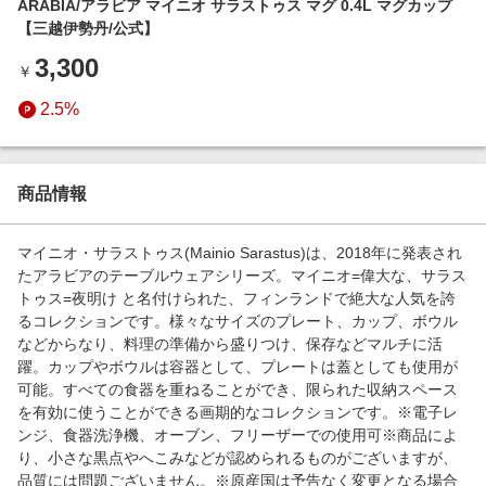
ARABIA/アラビア マイニオ サラストゥス マグ 0.4L マグカップ
エンタメ
楽天サービス特集
【三越伊勢丹/公式】
スポーツ・アウトドア・ゴルフ
旅行特集
3,300
￥
インテリア・寝具
わくわく夏特集
2.5%
ペット・花・DIY・車
とことん買い物チャレンジ
旅行・レジャー・ホテル予約
Apple公式サイト×楽天カード分割払い
生活・お役立ち
商品情報
Qoo10メガポ
金融・マネー・保険
Samsung ボーナスキャンペーン
マイニオ・サラストゥス(Mainio Sarastus)は、2018年に発表され
デジタルコンテンツ
たアラビアのテーブルウェアシリーズ。マイニオ=偉大な、サラス
週末の高還元 夏の長期版
トゥス=夜明け と名付けられた、フィンランドで絶大な人気を誇
ビジネス・その他サービス
るコレクションです。様々なサイズのプレート、カップ、ボウル
などからなり、料理の準備から盛りつけ、保存などマルチに活
躍。カップやボウルは容器として、プレートは蓋としても使用が
可能。すべての食器を重ねることができ、限られた収納スペース
を有効に使うことができる画期的なコレクションです。※電子レ
ンジ、食器洗浄機、オーブン、フリーザーでの使用可※商品によ
り、小さな黒点やへこみなどが認められるものがございますが、
品質には問題ございません。※原産国は予告なく変更となる場合