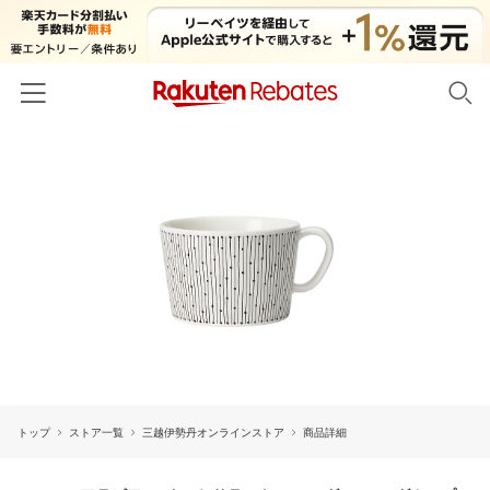
ホーム
カテゴリー一覧
百貨店・総合ECモール
イベント一覧
ファッション・インナー・小物
リーベイツ注目ストア
ヘルプ
食品・スイーツ・お酒
初回購入者限定特典
友達紹介
日用品・キッチン用品
対象ストア新規限定特典
コスメ・健康・医薬品
楽天IDでログイン/会員登録
新着ストアのご紹介
キッズ・ベビー用品
トップ
ストア一覧
三越伊勢丹オンラインストア
商品詳細
電子書籍特集
家電・PC・スマホ・カメラ
楽天ペイ導入ストア