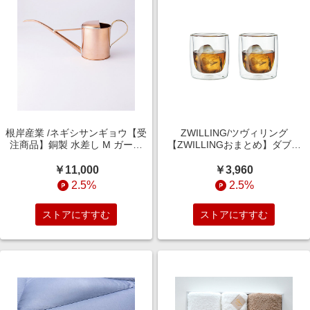
根岸産業 /ネギシサンギョウ【受
ZWILLING/ツヴィリング
注商品】銅製 水差し M ガーデ
【ZWILLINGおまとめ】ダブル
ニング【三越伊勢丹/公式】
ウォール グラス ウィスキー
260ml ペア セット クリア（透
￥11,000
￥3,960
明）タンブラー【三越伊勢丹/公
2.5%
2.5%
式】
ストアにすすむ
ストアにすすむ