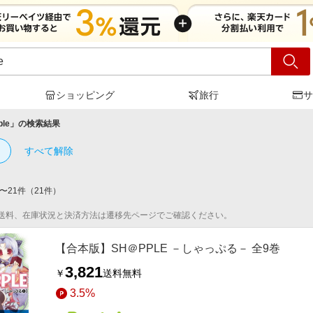
ショッピング
旅行
サ
le
」の検索結果
すべて解除
〜
21
件
（
21
件）
送料、在庫状況と決済方法は遷移先ページでご確認ください。
【合本版】SH＠PPLE －しゃっぷる－ 全9巻
3,821
￥
送料無料
3.5%