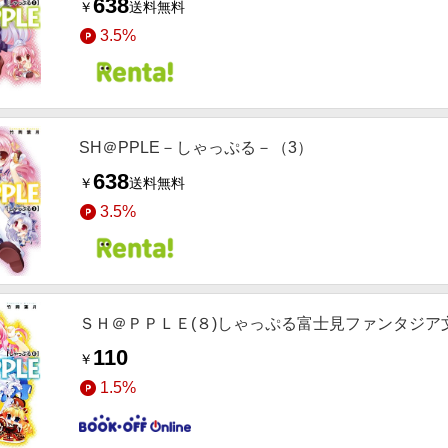
638
￥
送料無料
3.5%
SH＠PPLE－しゃっぷる－（3）
638
￥
送料無料
3.5%
ＳＨ＠ＰＰＬＥ(８)しゃっぷる富士見ファンタジア
110
￥
1.5%