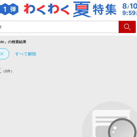
ショッピング
旅行
サ
le
」の検索結果
すべて解除
覧
（0件）