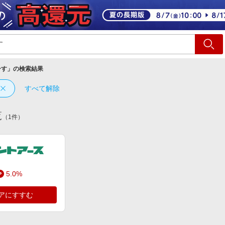
ショッピング
旅行
サ
ーす
」の検索結果
すべて解除
覧
（
1
件）
5.0%
アにすすむ