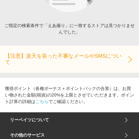
エンタメ
楽天サービス特集
スポーツ・アウトドア・ゴルフ
旅行特集
インテリア・寝具
ご指定の検索条件で「えあ撮り」に一致するストアは見つかりませ
わくわく夏特集
んでした。
ペット・花・DIY・車
とことん買い物チャレンジ
旅行・レジャー・ホテル予約
Apple公式サイト×楽天カード分割払い
生活・お役立ち
【注意】楽天を装った不審なメールやSMSについ
Qoo10メガポ
て
金融・マネー・保険
Samsung ボーナスキャンペーン
デジタルコンテンツ
週末の高還元 夏の長期版
ビジネス・その他サービス
獲得ポイント（各種ボーナス＋ポイントバックの合算）は、お買
い物された金額(税抜)の20%を上限とさせていただきます。ポイン
ト計算の詳細は
こちら
でご確認ください。
リーベイツについて
会社概要
その他のサービス