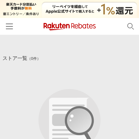
ホーム
ストア一覧
カテゴリー一覧
（0件）
百貨店・総合ECモール
イベント一覧
ファッション・インナー・小物
リーベイツ注目ストア
ヘルプ
食品・スイーツ・お酒
初回購入者限定特典
友達紹介
日用品・キッチン用品
対象ストア新規限定特典
コスメ・健康・医薬品
楽天IDでログイン/会員登録
新着ストアのご紹介
キッズ・ベビー用品
電子書籍特集
家電・PC・スマホ・カメラ
楽天ペイ導入ストア