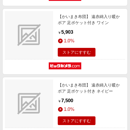
エンタメ
楽天サービス特集
スポーツ・アウトドア・ゴルフ
旅行特集
【かいまき布団】 遠赤綿入り暖か
インテリア・寝具
ボア 足ポケット付き ワイン
お中元特集2026
5,903
ペット・花・DIY・車
￥
わくわく夏特集
1.0%
旅行・レジャー・ホテル予約
とことん買い物チャレンジ
生活・お役立ち
ストアにすすむ
Apple公式サイト×楽天カード分割払い
金融・マネー・保険
Qoo10メガポ
デジタルコンテンツ
ビジネス・その他サービス
【かいまき布団】 遠赤綿入り暖か
ボア 足ポケット付き ネイビー
7,500
￥
1.0%
ストアにすすむ