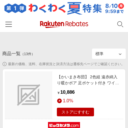
ホーム
商品一覧
カテゴリー一覧
（
13
件）
最新の価格、送料、在庫状況と決済方法は遷移先ページでご確認ください。
百貨店・総合ECモール
イベント一覧
ファッション・インナー・小物
【かいまき布団】 2色組 遠赤綿入
リーベイツ注目ストア
ヘルプ
り暖かボア 足ポケット付き ワイン
食品・スイーツ・お酒
初回購入者限定特典
+ネイビー
10,886
友達紹介
￥
日用品・キッチン用品
対象ストア新規限定特典
1.0%
コスメ・健康・医薬品
楽天IDでログイン/会員登録
新着ストアのご紹介
ストアにすすむ
キッズ・ベビー用品
電子書籍特集
家電・PC・スマホ・カメラ
楽天ペイ導入ストア