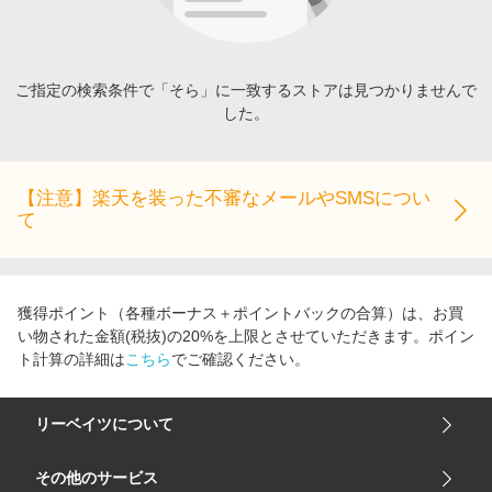
エンタメ
楽天サービス特集
スポーツ・アウトドア・ゴルフ
旅行特集
インテリア・寝具
ご指定の検索条件で「そら」に一致するストアは見つかりませんで
わくわく夏特集
した。
ペット・花・DIY・車
とことん買い物チャレンジ
旅行・レジャー・ホテル予約
Apple公式サイト×楽天カード分割払い
生活・お役立ち
【注意】楽天を装った不審なメールやSMSについ
Qoo10メガポ
て
金融・マネー・保険
Samsung ボーナスキャンペーン
デジタルコンテンツ
週末の高還元 夏の長期版
ビジネス・その他サービス
獲得ポイント（各種ボーナス＋ポイントバックの合算）は、お買
い物された金額(税抜)の20%を上限とさせていただきます。ポイン
ト計算の詳細は
こちら
でご確認ください。
リーベイツについて
会社概要
その他のサービス