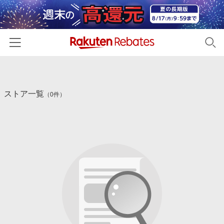
ホーム
ストア一覧
カテゴリー一覧
（0件）
百貨店・総合ECモール
イベント一覧
ファッション・インナー・小物
リーベイツ注目ストア
ヘルプ
食品・スイーツ・お酒
初回購入者限定特典
友達紹介
日用品・キッチン用品
対象ストア新規限定特典
コスメ・健康・医薬品
楽天IDでログイン/会員登録
新着ストアのご紹介
キッズ・ベビー用品
電子書籍特集
家電・PC・スマホ・カメラ
楽天ペイ導入ストア