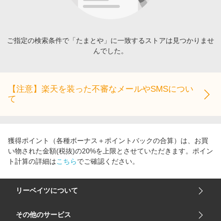
エンタメ
楽天サービス特集
スポーツ・アウトドア・ゴルフ
旅行特集
インテリア・寝具
ご指定の検索条件で「たまとや」に一致するストアは見つかりませ
お中元特集2026
んでした。
ペット・花・DIY・車
わくわく夏特集
旅行・レジャー・ホテル予約
とことん買い物チャレンジ
生活・お役立ち
【注意】楽天を装った不審なメールやSMSについ
Apple公式サイト×楽天カード分割払い
て
金融・マネー・保険
Qoo10メガポ
デジタルコンテンツ
ビジネス・その他サービス
獲得ポイント（各種ボーナス＋ポイントバックの合算）は、お買
い物された金額(税抜)の20%を上限とさせていただきます。ポイン
ト計算の詳細は
こちら
でご確認ください。
リーベイツについて
会社概要
その他のサービス