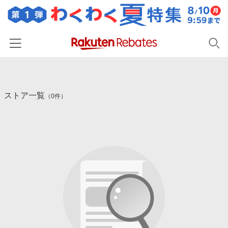
ホーム
ストア一覧
カテゴリー一覧
（0件）
百貨店・総合ECモール
イベント一覧
ファッション・インナー・小物
リーベイツ注目ストア
ヘルプ
食品・スイーツ・お酒
初回購入者限定特典
友達紹介
日用品・キッチン用品
対象ストア新規限定特典
コスメ・健康・医薬品
楽天IDでログイン/会員登録
新着ストアのご紹介
キッズ・ベビー用品
電子書籍特集
家電・PC・スマホ・カメラ
楽天ペイ導入ストア