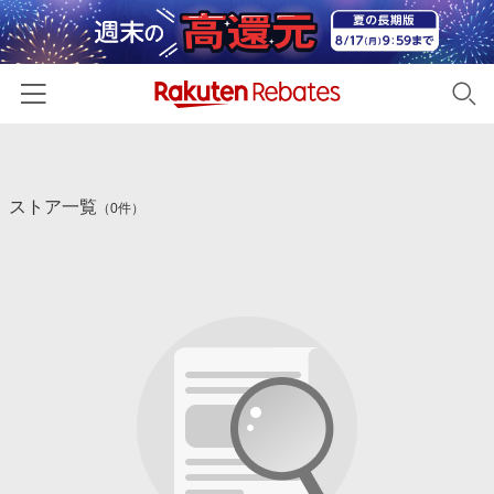
ホーム
ストア一覧
カテゴリー一覧
（0件）
百貨店・総合ECモール
イベント一覧
ファッション・インナー・小物
リーベイツ注目ストア
ヘルプ
食品・スイーツ・お酒
初回購入者限定特典
友達紹介
日用品・キッチン用品
対象ストア新規限定特典
コスメ・健康・医薬品
楽天IDでログイン/会員登録
新着ストアのご紹介
キッズ・ベビー用品
電子書籍特集
家電・PC・スマホ・カメラ
楽天ペイ導入ストア