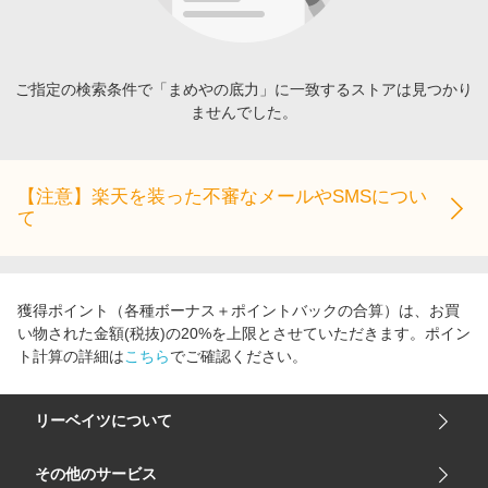
エンタメ
楽天サービス特集
スポーツ・アウトドア・ゴルフ
旅行特集
インテリア・寝具
ご指定の検索条件で「まめやの底力」に一致するストアは見つかり
わくわく夏特集
ませんでした。
ペット・花・DIY・車
とことん買い物チャレンジ
旅行・レジャー・ホテル予約
Apple公式サイト×楽天カード分割払い
生活・お役立ち
【注意】楽天を装った不審なメールやSMSについ
Qoo10メガポ
て
金融・マネー・保険
Samsung ボーナスキャンペーン
デジタルコンテンツ
週末の高還元 夏の長期版
ビジネス・その他サービス
獲得ポイント（各種ボーナス＋ポイントバックの合算）は、お買
い物された金額(税抜)の20%を上限とさせていただきます。ポイン
ト計算の詳細は
こちら
でご確認ください。
リーベイツについて
会社概要
その他のサービス