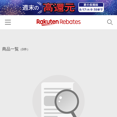
ホーム
商品一覧
カテゴリー一覧
（0件）
百貨店・総合ECモール
イベント一覧
ファッション・インナー・小物
リーベイツ注目ストア
ヘルプ
食品・スイーツ・お酒
初回購入者限定特典
友達紹介
日用品・キッチン用品
対象ストア新規限定特典
コスメ・健康・医薬品
楽天IDでログイン/会員登録
新着ストアのご紹介
キッズ・ベビー用品
電子書籍特集
家電・PC・スマホ・カメラ
楽天ペイ導入ストア