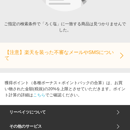
エンタメ
楽天サービス特集
スポーツ・アウトドア・ゴルフ
旅行特集
インテリア・寝具
ご指定の検索条件で「ろく塩」に一致する商品は見つかりませんで
わくわく夏特集
した。
ペット・花・DIY・車
とことん買い物チャレンジ
旅行・レジャー・ホテル予約
Apple公式サイト×楽天カード分割払い
生活・お役立ち
【注意】楽天を装った不審なメールやSMSについ
Qoo10メガポ
て
金融・マネー・保険
Samsung ボーナスキャンペーン
デジタルコンテンツ
週末の高還元 夏の長期版
ビジネス・その他サービス
獲得ポイント（各種ボーナス＋ポイントバックの合算）は、お買
い物された金額(税抜)の20%を上限とさせていただきます。ポイン
ト計算の詳細は
こちら
でご確認ください。
リーベイツについて
会社概要
その他のサービス