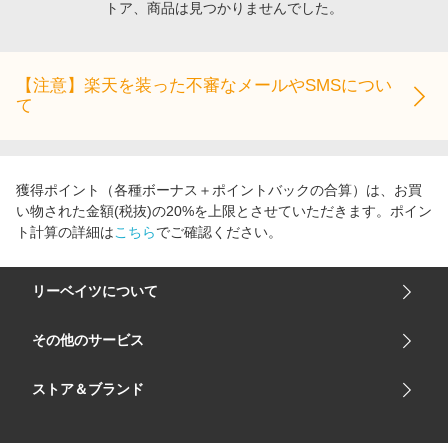
トア、商品は見つかりませんでした。
エンタメ
楽天サービス特集
スポーツ・アウトドア・ゴルフ
旅行特集
インテリア・寝具
【注意】楽天を装った不審なメールやSMSについ
わくわく夏特集
て
ペット・花・DIY・車
とことん買い物チャレンジ
旅行・レジャー・ホテル予約
Apple公式サイト×楽天カード分割払い
生活・お役立ち
Qoo10メガポ
獲得ポイント（各種ボーナス＋ポイントバックの合算）は、お買
金融・マネー・保険
い物された金額(税抜)の20%を上限とさせていただきます。ポイン
Samsung ボーナスキャンペーン
ト計算の詳細は
こちら
でご確認ください。
デジタルコンテンツ
週末の高還元 夏の長期版
ビジネス・その他サービス
リーベイツについて
会社概要
その他のサービス
ご利用ガイド
楽天市場
ストア＆ブランド
サイトマップ
楽天モバイル
ユニクロオンラインストア
リーベイツ 公式アプリ