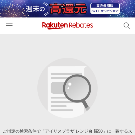
ホーム
カテゴリー一覧
百貨店・総合ECモール
イベント一覧
ファッション・インナー・小物
リーベイツ注目ストア
ヘルプ
食品・スイーツ・お酒
初回購入者限定特典
友達紹介
日用品・キッチン用品
対象ストア新規限定特典
コスメ・健康・医薬品
楽天IDでログイン/会員登録
新着ストアのご紹介
キッズ・ベビー用品
電子書籍特集
家電・PC・スマホ・カメラ
ご指定の検索条件で「アイリスプラザ レンジ台 幅50」に一致するス
楽天ペイ導入ストア