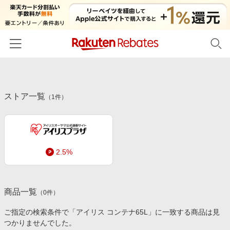
ホーム
ストア一覧
カテゴリー一覧
（
1
件）
百貨店・総合ECモール
イベント一覧
ファッション・インナー・小物
リーベイツ注目ストア
ヘルプ
食品・スイーツ・お酒
2.5%
初回購入者限定特典
友達紹介
日用品・キッチン用品
対象ストア新規限定特典
コスメ・健康・医薬品
楽天IDでログイン/会員登録
新着ストアのご紹介
商品一覧
（
0
件）
キッズ・ベビー用品
電子書籍特集
ご指定の検索条件で「アイリス コンテナ65L」に一致する商品は見
家電・PC・スマホ・カメラ
つかりませんでした。
楽天ペイ導入ストア