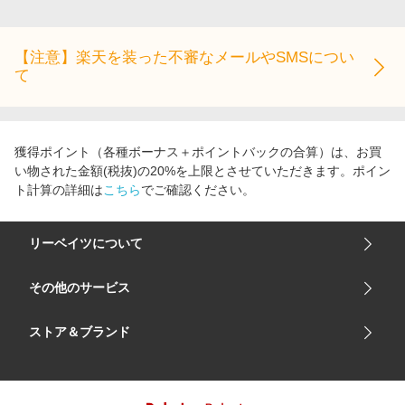
エンタメ
楽天サービス特集
スポーツ・アウトドア・ゴルフ
旅行特集
【注意】楽天を装った不審なメールやSMSについ
インテリア・寝具
て
わくわく夏特集
ペット・花・DIY・車
とことん買い物チャレンジ
旅行・レジャー・ホテル予約
Apple公式サイト×楽天カード分割払い
獲得ポイント（各種ボーナス＋ポイントバックの合算）は、お買
生活・お役立ち
Qoo10メガポ
い物された金額(税抜)の20%を上限とさせていただきます。ポイン
金融・マネー・保険
ト計算の詳細は
こちら
でご確認ください。
Samsung ボーナスキャンペーン
デジタルコンテンツ
週末の高還元 夏の長期版
リーベイツについて
ビジネス・その他サービス
会社概要
その他のサービス
ご利用ガイド
楽天市場
ストア＆ブランド
サイトマップ
楽天モバイル
ユニクロオンラインストア
リーベイツ 公式アプリ
GU（ジーユー）
リーベイツ ポイントアシスト