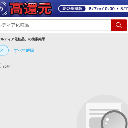
ショッピング
旅行
サ
マルディア化粧品
」の検索結果
すべて解除
覧
（0件）