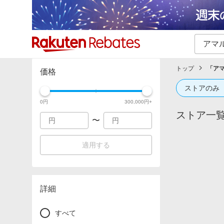
カテゴリー一覧
イベント一覧
トップ
「
ア
価格
ストアのみ
0
円
300,000
円+
ストア一
〜
適用する
詳細
すべて