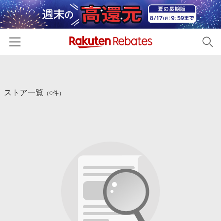
ホーム
ストア一覧
カテゴリー一覧
（0件）
百貨店・総合ECモール
イベント一覧
ファッション・インナー・小物
リーベイツ注目ストア
ヘルプ
食品・スイーツ・お酒
初回購入者限定特典
友達紹介
日用品・キッチン用品
対象ストア新規限定特典
コスメ・健康・医薬品
楽天IDでログイン/会員登録
新着ストアのご紹介
キッズ・ベビー用品
電子書籍特集
家電・PC・スマホ・カメラ
楽天ペイ導入ストア