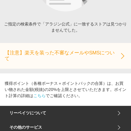
エンタメ
楽天サービス特集
スポーツ・アウトドア・ゴルフ
旅行特集
インテリア・寝具
ご指定の検索条件で「アラジン公式」に一致するストアは見つかり
わくわく夏特集
ませんでした。
ペット・花・DIY・車
とことん買い物チャレンジ
旅行・レジャー・ホテル予約
Apple公式サイト×楽天カード分割払い
生活・お役立ち
【注意】楽天を装った不審なメールやSMSについ
Qoo10メガポ
て
金融・マネー・保険
Samsung ボーナスキャンペーン
デジタルコンテンツ
週末の高還元 夏の長期版
ビジネス・その他サービス
獲得ポイント（各種ボーナス＋ポイントバックの合算）は、お買
い物された金額(税抜)の20%を上限とさせていただきます。ポイン
ト計算の詳細は
こちら
でご確認ください。
リーベイツについて
会社概要
その他のサービス