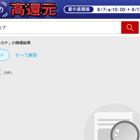
ショッピング
旅行
サ
ルカナ
」の検索結果
すべて解除
覧
（0件）