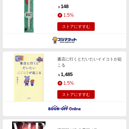
LJL-14-R
148
￥
1.5%
ストアにすすむ
書店に行くとだいたいイイコトが起
こる
1,485
￥
1.5%
ストアにすすむ