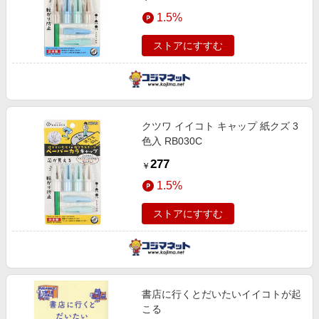
1.5%
ストアにすすむ
クツワ イイコト キャップ 紙クズ 3
色入 RB030C
277
￥
1.5%
ストアにすすむ
書店に行くとだいたいイイコトが起
こる