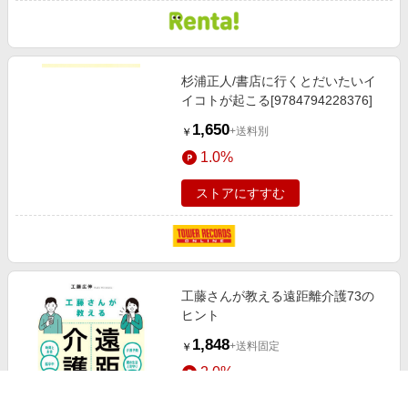
杉浦正人/書店に行くとだいたいイ
イコトが起こる[9784794228376]
1,650
+送料別
￥
1.0%
ストアにすすむ
工藤さんが教える遠距離介護73の
ヒント
1,848
+送料固定
￥
2.0%