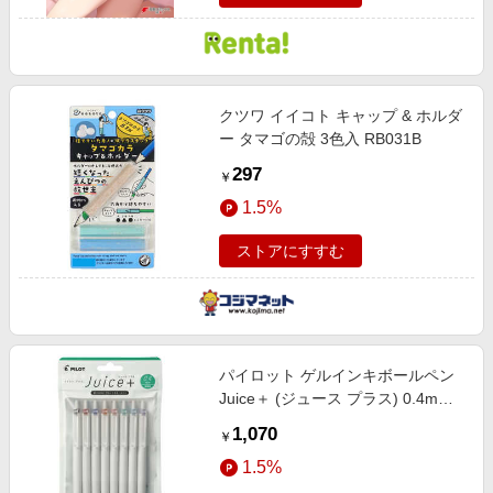
クツワ イイコト キャップ & ホルダ
ー タマゴの殻 3色入 RB031B
297
￥
1.5%
ストアにすすむ
パイロット ゲルインキボールペン
Juice＋ (ジュース プラス) 0.4mm 8
色セット LJL-14-8C
1,070
￥
1.5%