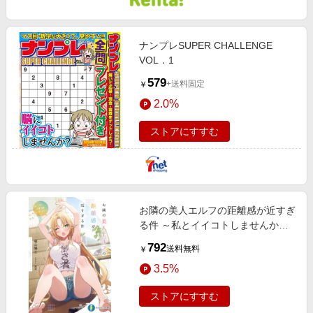
ナンプレSUPER CHALLENGE
VOL．1
579
+送料固定
￥
2.0%
ストアにすすむ
お隣の美人エルフの距離感が近すぎ
る件 ～私とイイコトしませんか？
～
792
送料無料
￥
3.5%
ストアにすすむ