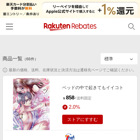
ホーム
商品一覧
カテゴリー一覧
（
66
件）
最新の価格、送料、在庫状況と決済方法は遷移先ページでご確認ください。
百貨店・総合ECモール
イベント一覧
ファッション・インナー・小物
リーベイツ注目ストア
ヘルプ
ベッドの中で起きてもイイコト
食品・スイーツ・お酒
初回購入者限定特典
858
+送料固定
￥
友達紹介
日用品・キッチン用品
対象ストア新規限定特典
2.0%
コスメ・健康・医薬品
楽天IDでログイン/会員登録
新着ストアのご紹介
ストアにすすむ
キッズ・ベビー用品
電子書籍特集
家電・PC・スマホ・カメラ
楽天ペイ導入ストア