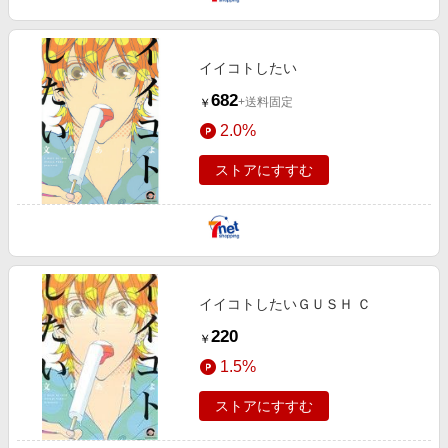
エンタメ
楽天サービス特集
スポーツ・アウトドア・ゴルフ
旅行特集
イイコトしたい
インテリア・寝具
わくわく夏特集
682
+送料固定
￥
ペット・花・DIY・車
50万ポイント山分けキャンペーン
2.0%
旅行・レジャー・ホテル予約
とことん買い物チャレンジ
ストアにすすむ
生活・お役立ち
Apple公式サイト×楽天カード分割払い
金融・マネー・保険
Samsung ボーナスキャンペーン
デジタルコンテンツ
週末の高還元 夏の長期版
ビジネス・その他サービス
イイコトしたいＧＵＳＨ Ｃ
220
￥
1.5%
ストアにすすむ