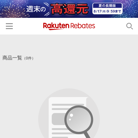
ホーム
商品一覧
カテゴリー一覧
（0件）
百貨店・総合ECモール
イベント一覧
ファッション・インナー・小物
リーベイツ注目ストア
ヘルプ
食品・スイーツ・お酒
初回購入者限定特典
友達紹介
日用品・キッチン用品
対象ストア新規限定特典
コスメ・健康・医薬品
楽天IDでログイン/会員登録
新着ストアのご紹介
キッズ・ベビー用品
電子書籍特集
家電・PC・スマホ・カメラ
楽天ペイ導入ストア