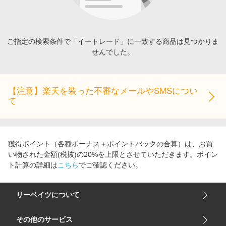
エンタメ
楽天サービス特集
スポーツ・アウトドア・ゴルフ
旅行特集
インテリア・寝具
ご指定の検索条件で「イートレード」に一致する商品は見つかりま
わくわく夏特集
せんでした。
ペット・花・DIY・車
とことん買い物チャレンジ
旅行・レジャー・ホテル予約
Apple公式サイト×楽天カード分割払い
生活・お役立ち
【注意】楽天を装った不審なメールやSMSについ
Qoo10メガポ
て
金融・マネー・保険
Samsung ボーナスキャンペーン
デジタルコンテンツ
週末の高還元 夏の長期版
ビジネス・その他サービス
獲得ポイント（各種ボーナス＋ポイントバックの合算）は、お買
い物された金額(税抜)の20%を上限とさせていただきます。ポイン
ト計算の詳細は
こちら
でご確認ください。
リーベイツについて
会社概要
その他のサービス