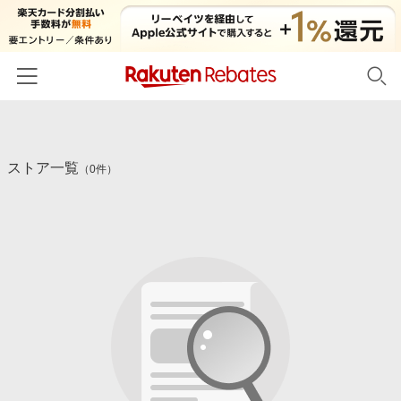
ホーム
ストア一覧
カテゴリー一覧
（0件）
百貨店・総合ECモール
イベント一覧
ファッション・インナー・小物
リーベイツ注目ストア
ヘルプ
食品・スイーツ・お酒
初回購入者限定特典
友達紹介
日用品・キッチン用品
対象ストア新規限定特典
コスメ・健康・医薬品
楽天IDでログイン/会員登録
新着ストアのご紹介
キッズ・ベビー用品
電子書籍特集
家電・PC・スマホ・カメラ
楽天ペイ導入ストア