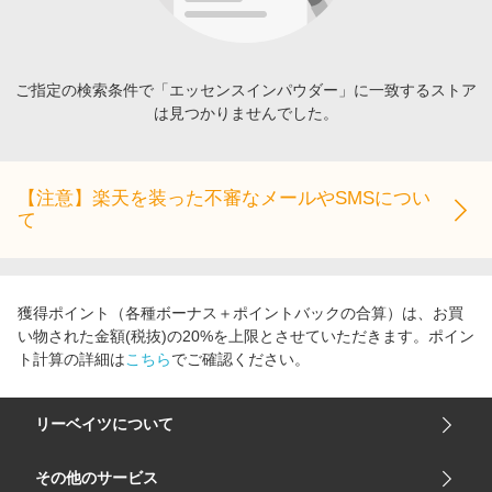
エンタメ
楽天サービス特集
スポーツ・アウトドア・ゴルフ
旅行特集
インテリア・寝具
ご指定の検索条件で「エッセンスインパウダー」に一致するストア
わくわく夏特集
は見つかりませんでした。
ペット・花・DIY・車
とことん買い物チャレンジ
旅行・レジャー・ホテル予約
Apple公式サイト×楽天カード分割払い
生活・お役立ち
【注意】楽天を装った不審なメールやSMSについ
Qoo10メガポ
て
金融・マネー・保険
Samsung ボーナスキャンペーン
デジタルコンテンツ
週末の高還元 夏の長期版
ビジネス・その他サービス
獲得ポイント（各種ボーナス＋ポイントバックの合算）は、お買
い物された金額(税抜)の20%を上限とさせていただきます。ポイン
ト計算の詳細は
こちら
でご確認ください。
リーベイツについて
会社概要
その他のサービス