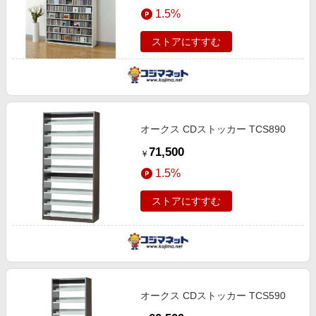
エンタメ
1.5%
楽天サービス特集
スポーツ・アウトドア・ゴルフ
旅行特集
ストアにすすむ
インテリア・寝具
わくわく夏特集
ペット・花・DIY・車
とことん買い物チャレンジ
旅行・レジャー・ホテル予約
Apple公式サイト×楽天カード分割払い
生活・お役立ち
オークス CDストッカー TCS890
Qoo10メガポ
金融・マネー・保険
71,500
￥
Samsung ボーナスキャンペーン
デジタルコンテンツ
1.5%
週末の高還元 夏の長期版
ビジネス・その他サービス
ストアにすすむ
オークス CDストッカー TCS590