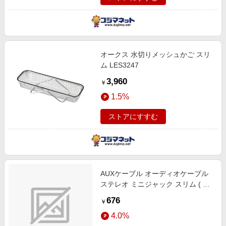
オークス 水切りメッシュかご スリ
ム LES3247
3,960
￥
1.5%
ストアにすすむ
AUXケーブル オーディオケーブル
ステレオ ミニジャック スリム ( 3
極 ミニプラグ ー 3極 ミニプラグ )
676
￥
ストレート φ 3.5mm カーナビ １ｍ
4.0%
ブラック 黒 AX-35M10BK ブラック