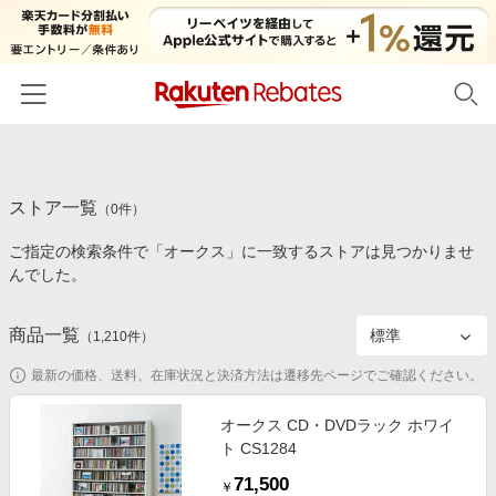
ホーム
ストア一覧
カテゴリー一覧
（
0
件）
ご指定の検索条件で「オークス」に一致するストアは見つかりませ
百貨店・総合ECモール
イベント一覧
んでした。
ファッション・インナー・小物
リーベイツ注目ストア
ヘルプ
食品・スイーツ・お酒
商品一覧
（
1,210
件）
初回購入者限定特典
友達紹介
日用品・キッチン用品
対象ストア新規限定特典
最新の価格、送料、在庫状況と決済方法は遷移先ページでご確認ください。
コスメ・健康・医薬品
楽天IDでログイン/会員登録
新着ストアのご紹介
オークス CD・DVDラック ホワイ
キッズ・ベビー用品
ト CS1284
電子書籍特集
家電・PC・スマホ・カメラ
71,500
楽天ペイ導入ストア
￥