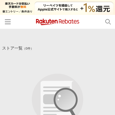
ホーム
ストア一覧
カテゴリー一覧
（0件）
百貨店・総合ECモール
イベント一覧
ファッション・インナー・小物
リーベイツ注目ストア
ヘルプ
食品・スイーツ・お酒
初回購入者限定特典
友達紹介
日用品・キッチン用品
対象ストア新規限定特典
コスメ・健康・医薬品
楽天IDでログイン/会員登録
新着ストアのご紹介
キッズ・ベビー用品
電子書籍特集
家電・PC・スマホ・カメラ
楽天ペイ導入ストア