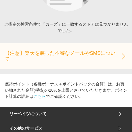
エンタメ
楽天サービス特集
スポーツ・アウトドア・ゴルフ
旅行特集
インテリア・寝具
ご指定の検索条件で「カーズ」に一致するストアは見つかりません
わくわく夏特集
でした。
ペット・花・DIY・車
とことん買い物チャレンジ
旅行・レジャー・ホテル予約
Apple公式サイト×楽天カード分割払い
生活・お役立ち
【注意】楽天を装った不審なメールやSMSについ
Qoo10メガポ
て
金融・マネー・保険
Samsung ボーナスキャンペーン
デジタルコンテンツ
週末の高還元 夏の長期版
ビジネス・その他サービス
獲得ポイント（各種ボーナス＋ポイントバックの合算）は、お買
い物された金額(税抜)の20%を上限とさせていただきます。ポイン
ト計算の詳細は
こちら
でご確認ください。
リーベイツについて
会社概要
その他のサービス