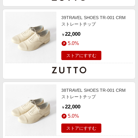
エンタメ
楽天サービス特集
スポーツ・アウトドア・ゴルフ
旅行特集
39TRAVEL SHOES TR-001 CRM
インテリア・寝具
ストレートチップ
わくわく夏特集
22,000
ペット・花・DIY・車
￥
50万ポイント山分けキャンペーン
5.0%
旅行・レジャー・ホテル予約
とことん買い物チャレンジ
生活・お役立ち
ストアにすすむ
Apple公式サイト×楽天カード分割払い
金融・マネー・保険
Samsung ボーナスキャンペーン
デジタルコンテンツ
週末の高還元 夏の長期版
ビジネス・その他サービス
38TRAVEL SHOES TR-001 CRM
ストレートチップ
22,000
￥
5.0%
ストアにすすむ