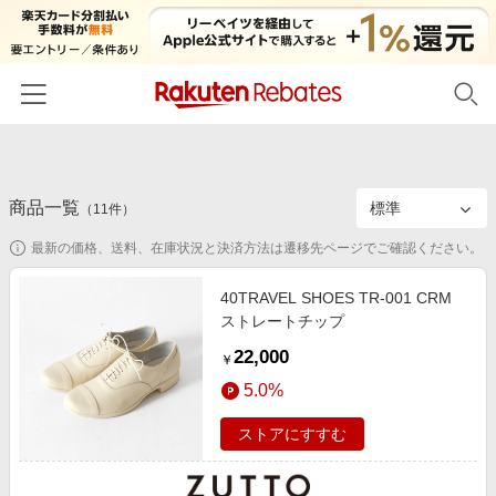
ホーム
商品一覧
カテゴリー一覧
（
11
件）
最新の価格、送料、在庫状況と決済方法は遷移先ページでご確認ください。
百貨店・総合ECモール
イベント一覧
ファッション・インナー・小物
40TRAVEL SHOES TR-001 CRM
リーベイツ注目ストア
ヘルプ
ストレートチップ
食品・スイーツ・お酒
初回購入者限定特典
22,000
友達紹介
￥
日用品・キッチン用品
対象ストア新規限定特典
5.0%
コスメ・健康・医薬品
楽天IDでログイン/会員登録
新着ストアのご紹介
ストアにすすむ
キッズ・ベビー用品
電子書籍特集
家電・PC・スマホ・カメラ
楽天ペイ導入ストア