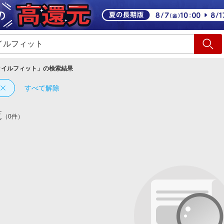
ショッピング
旅行
サ
タイルフィット
」の検索結果
すべて解除
覧
（0件）