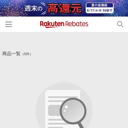
ホーム
商品一覧
カテゴリー一覧
（0件）
百貨店・総合ECモール
イベント一覧
ファッション・インナー・小物
リーベイツ注目ストア
ヘルプ
食品・スイーツ・お酒
初回購入者限定特典
友達紹介
日用品・キッチン用品
対象ストア新規限定特典
コスメ・健康・医薬品
楽天IDでログイン/会員登録
新着ストアのご紹介
キッズ・ベビー用品
電子書籍特集
家電・PC・スマホ・カメラ
楽天ペイ導入ストア