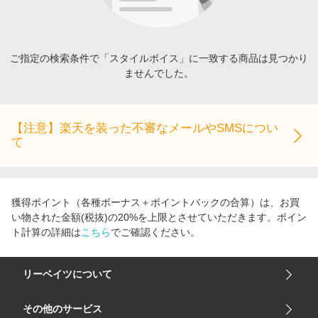
エンタメ
楽天サービス特集
スポーツ・アウトドア・ゴルフ
旅行特集
インテリア・寝具
ご指定の検索条件で「スタイルボイス」に一致する商品は見つかり
わくわく夏特集
ませんでした。
ペット・花・DIY・車
とことん買い物チャレンジ
旅行・レジャー・ホテル予約
Apple公式サイト×楽天カード分割払い
生活・お役立ち
【注意】楽天を装った不審なメールやSMSについ
Qoo10メガポ
て
金融・マネー・保険
Samsung ボーナスキャンペーン
デジタルコンテンツ
週末の高還元 夏の長期版
ビジネス・その他サービス
獲得ポイント（各種ボーナス＋ポイントバックの合算）は、お買
い物された金額(税抜)の20%を上限とさせていただきます。ポイン
ト計算の詳細は
こちら
でご確認ください。
リーベイツについて
会社概要
その他のサービス