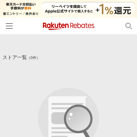
ホーム
ストア一覧
カテゴリー一覧
（0件）
百貨店・総合ECモール
イベント一覧
ファッション・インナー・小物
リーベイツ注目ストア
ヘルプ
食品・スイーツ・お酒
初回購入者限定特典
友達紹介
日用品・キッチン用品
対象ストア新規限定特典
コスメ・健康・医薬品
楽天IDでログイン/会員登録
新着ストアのご紹介
キッズ・ベビー用品
電子書籍特集
家電・PC・スマホ・カメラ
楽天ペイ導入ストア