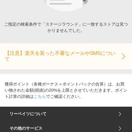
エンタメ
楽天サービス特集
スポーツ・アウトドア・ゴルフ
旅行特集
インテリア・寝具
ご指定の検索条件で「ステージラウンド」に一致するストアは見つ
わくわく夏特集
かりませんでした。
ペット・花・DIY・車
とことん買い物チャレンジ
旅行・レジャー・ホテル予約
Apple公式サイト×楽天カード分割払い
生活・お役立ち
【注意】楽天を装った不審なメールやSMSについ
Qoo10メガポ
て
金融・マネー・保険
Samsung ボーナスキャンペーン
デジタルコンテンツ
週末の高還元 夏の長期版
ビジネス・その他サービス
獲得ポイント（各種ボーナス＋ポイントバックの合算）は、お買
い物された金額(税抜)の20%を上限とさせていただきます。ポイン
ト計算の詳細は
こちら
でご確認ください。
リーベイツについて
会社概要
その他のサービス