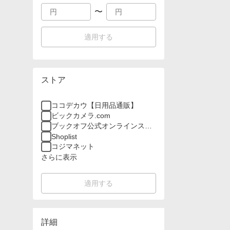
〜
適用する
ストア
ココデカウ【日用品通販】
ビックカメラ.com
ブックオフ公式オンラインスト
ア
Shoplist
コジマネット
さらに表示
適用する
詳細