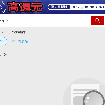
ショッピング
旅行
サ
トレイト
」の検索結果
すべて解除
覧
（0件）