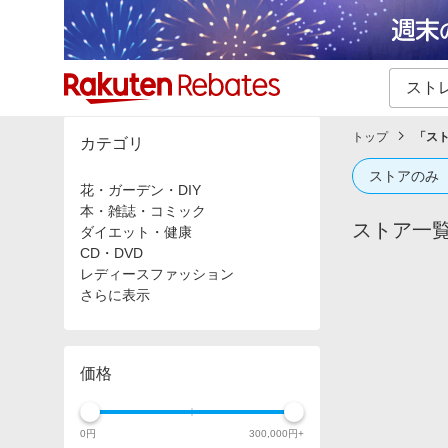
カテゴリー一覧
イベント一覧
トップ
「
ス
カテゴリ
ストアのみ
花・ガーデン・DIY
本・雑誌・コミック
ストア一
ダイエット・健康
CD・DVD
レディースファッション
さらに表示
価格
0
円
300,000
円+