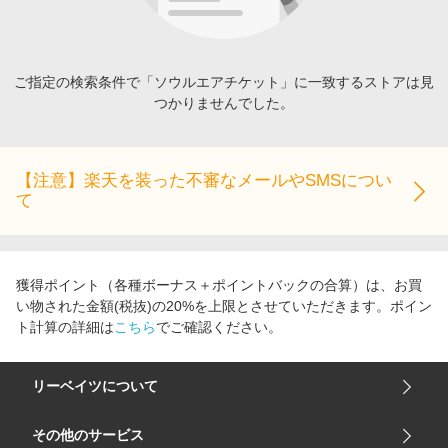
エンタメ
楽天サービス特集
スポーツ・アウトドア・ゴルフ
旅行特集
インテリア・寝具
ご指定の検索条件で「ソウルエアチケット」に一致するストアは見
わくわく夏特集
つかりませんでした。
ペット・花・DIY・車
とことん買い物チャレンジ
旅行・レジャー・ホテル予約
Apple公式サイト×楽天カード分割払い
生活・お役立ち
【注意】楽天を装った不審なメールやSMSについ
Qoo10メガポ
て
金融・マネー・保険
Samsung ボーナスキャンペーン
デジタルコンテンツ
週末の高還元 夏の長期版
ビジネス・その他サービス
獲得ポイント（各種ボーナス＋ポイントバックの合算）は、お買
い物された金額(税抜)の20%を上限とさせていただきます。ポイン
ト計算の詳細は
こちら
でご確認ください。
リーベイツについて
会社概要
その他のサービス