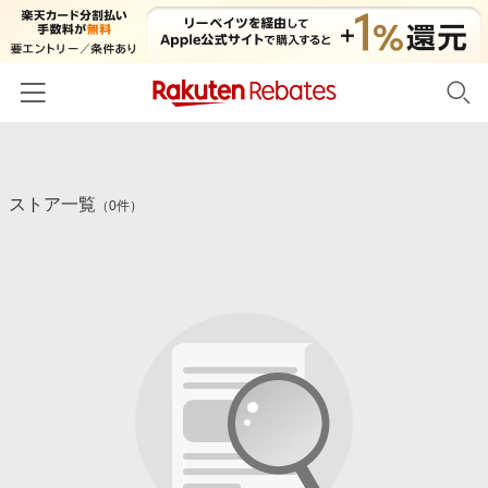
ホーム
ストア一覧
カテゴリー一覧
（0件）
百貨店・総合ECモール
イベント一覧
ファッション・インナー・小物
リーベイツ注目ストア
ヘルプ
食品・スイーツ・お酒
初回購入者限定特典
友達紹介
日用品・キッチン用品
対象ストア新規限定特典
コスメ・健康・医薬品
楽天IDでログイン/会員登録
新着ストアのご紹介
キッズ・ベビー用品
電子書籍特集
家電・PC・スマホ・カメラ
楽天ペイ導入ストア