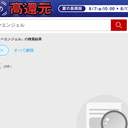
ショッピング
旅行
サ
ニーエンジェル
」の検索結果
すべて解除
覧
（0件）