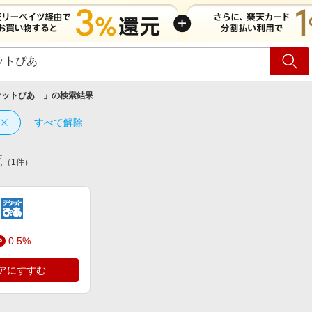
ショッピング
旅行
サ
ケットぴあ
」の検索結果
すべて解除
覧
（
1
件）
0.5%
アにすすむ