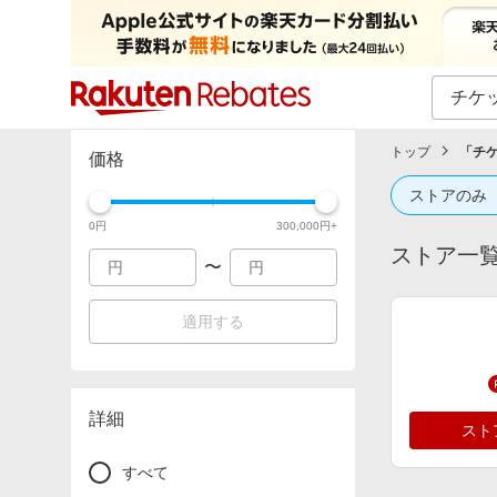
カテゴリー一覧
イベント一覧
トップ
「
チ
価格
ストアのみ
0
円
300,000
円+
ストア一
〜
適用する
詳細
スト
すべて