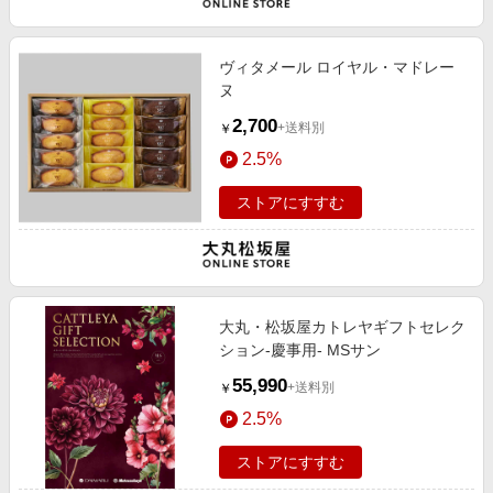
ヴィタメール ロイヤル・マドレー
ヌ
2,700
+送料別
￥
2.5%
ストアにすすむ
大丸・松坂屋カトレヤギフトセレク
ション-慶事用- MSサン
55,990
+送料別
￥
2.5%
ストアにすすむ