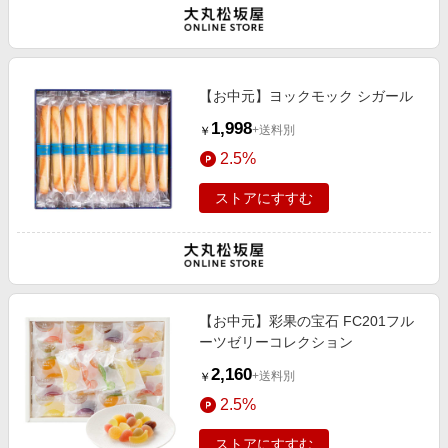
【お中元】ヨックモック シガール
1,998
+送料別
￥
2.5%
ストアにすすむ
【お中元】彩果の宝石 FC201フル
ーツゼリーコレクション
2,160
+送料別
￥
2.5%
ストアにすすむ