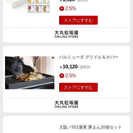
+送料別
￥
2.5%
ストアにすすむ
バルミューダ グリドル＆カバー
10,120
+送料別
￥
2.5%
ストアにすすむ
大阪／551蓬莱 豚まん20個セット