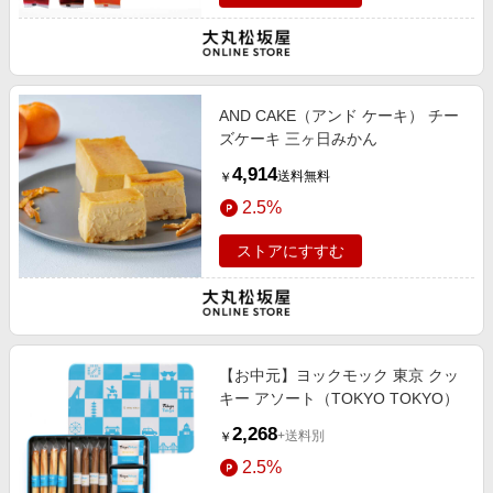
AND CAKE（アンド ケーキ） チー
ズケーキ 三ヶ日みかん
4,914
送料無料
￥
2.5%
ストアにすすむ
【お中元】ヨックモック 東京 クッ
キー アソート（TOKYO TOKYO）
2,268
+送料別
￥
2.5%