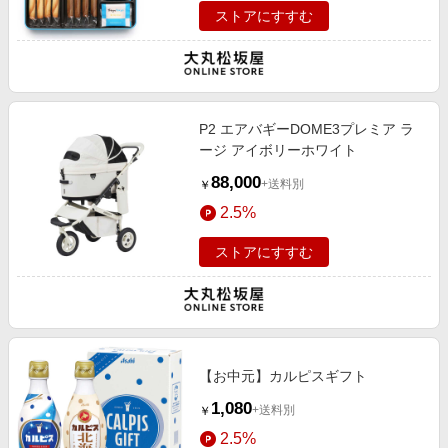
ストアにすすむ
P2 エアバギーDOME3プレミア ラ
ージ アイボリーホワイト
88,000
+送料別
￥
2.5%
ストアにすすむ
【お中元】カルピスギフト
1,080
+送料別
￥
2.5%