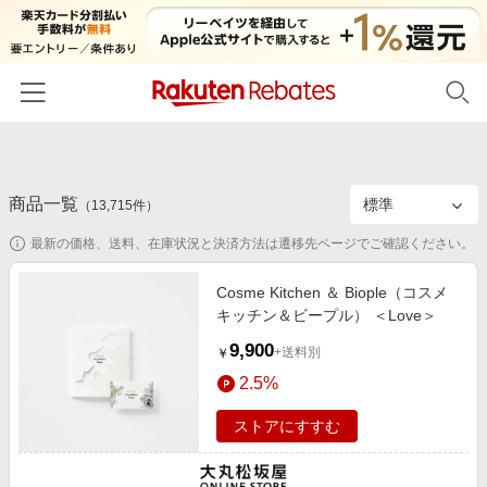
ホーム
商品一覧
カテゴリー一覧
（
13,715
件）
最新の価格、送料、在庫状況と決済方法は遷移先ページでご確認ください。
百貨店・総合ECモール
イベント一覧
ファッション・インナー・小物
Cosme Kitchen ＆ Biople（コスメ
リーベイツ注目ストア
ヘルプ
キッチン＆ビープル） ＜Love＞
食品・スイーツ・お酒
初回購入者限定特典
9,900
友達紹介
+送料別
￥
日用品・キッチン用品
対象ストア新規限定特典
2.5%
コスメ・健康・医薬品
楽天IDでログイン/会員登録
新着ストアのご紹介
ストアにすすむ
キッズ・ベビー用品
電子書籍特集
家電・PC・スマホ・カメラ
楽天ペイ導入ストア