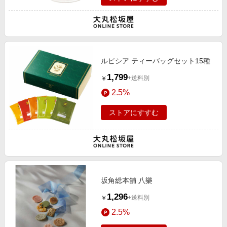
ルピシア ティーバッグセット15種
1,799
+送料別
￥
2.5%
ストアにすすむ
坂角総本舖 八樂
1,296
+送料別
￥
2.5%