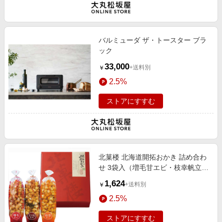
バルミューダ ザ・トースター ブラ
ック
33,000
+送料別
￥
2.5%
ストアにすすむ
北菓楼 北海道開拓おかき 詰め合わ
せ 3袋入（増毛甘エビ・枝幸帆立・
えりも昆布×各1袋）
1,624
+送料別
￥
2.5%
ストアにすすむ