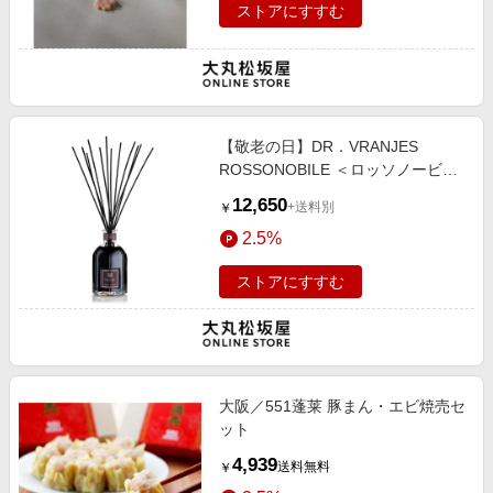
ストアにすすむ
【敬老の日】DR．VRANJES
ROSSONOBILE ＜ロッソノービレ
＞ 250ML
12,650
+送料別
￥
2.5%
ストアにすすむ
大阪／551蓬莱 豚まん・エビ焼売セ
ット
4,939
送料無料
￥