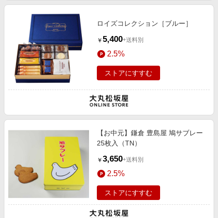
ロイズコレクション［ブルー］
5,400
+送料別
￥
2.5%
ストアにすすむ
【お中元】鎌倉 豊島屋 鳩サブレー
25枚入（TN）
3,650
+送料別
￥
2.5%
ストアにすすむ