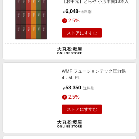
【お中元】とらや 小形羊羹18本入
6,048
+送料別
￥
2.5%
ストアにすすむ
WMF フュージョンテック圧力鍋
4．5L PL
53,350
+送料別
￥
2.5%
ストアにすすむ