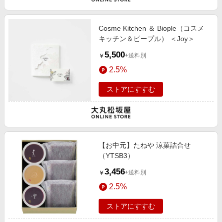
エンタメ
楽天サービス特集
スポーツ・アウトドア・ゴルフ
旅行特集
Cosme Kitchen ＆ Biople（コスメ
インテリア・寝具
キッチン＆ビープル） ＜Joy＞
わくわく夏特集
5,500
ペット・花・DIY・車
+送料別
￥
とことん買い物チャレンジ
2.5%
旅行・レジャー・ホテル予約
Apple公式サイト×楽天カード分割払い
生活・お役立ち
ストアにすすむ
Qoo10メガポ
金融・マネー・保険
Samsung ボーナスキャンペーン
デジタルコンテンツ
週末の高還元 夏の長期版
ビジネス・その他サービス
【お中元】たねや 涼菓詰合せ
（YTSB3）
3,456
+送料別
￥
2.5%
ストアにすすむ