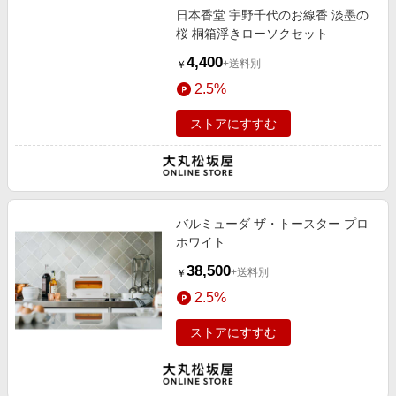
日本香堂 宇野千代のお線香 淡墨の
桜 桐箱浮きローソクセット
4,400
+送料別
￥
2.5%
ストアにすすむ
バルミューダ ザ・トースター プロ
ホワイト
38,500
+送料別
￥
2.5%
ストアにすすむ