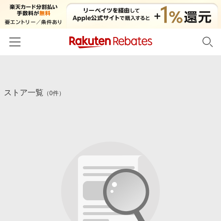
ホーム
ストア一覧
カテゴリー一覧
（0件）
百貨店・総合ECモール
イベント一覧
ファッション・インナー・小物
リーベイツ注目ストア
ヘルプ
食品・スイーツ・お酒
初回購入者限定特典
友達紹介
日用品・キッチン用品
対象ストア新規限定特典
コスメ・健康・医薬品
楽天IDでログイン/会員登録
新着ストアのご紹介
キッズ・ベビー用品
電子書籍特集
家電・PC・スマホ・カメラ
楽天ペイ導入ストア