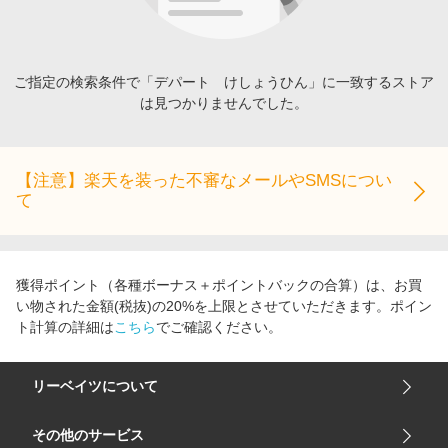
エンタメ
楽天サービス特集
スポーツ・アウトドア・ゴルフ
旅行特集
インテリア・寝具
ご指定の検索条件で「デパート けしょうひん」に一致するストア
わくわく夏特集
は見つかりませんでした。
ペット・花・DIY・車
とことん買い物チャレンジ
旅行・レジャー・ホテル予約
Apple公式サイト×楽天カード分割払い
生活・お役立ち
【注意】楽天を装った不審なメールやSMSについ
Qoo10メガポ
て
金融・マネー・保険
Samsung ボーナスキャンペーン
デジタルコンテンツ
週末の高還元 夏の長期版
ビジネス・その他サービス
獲得ポイント（各種ボーナス＋ポイントバックの合算）は、お買
い物された金額(税抜)の20%を上限とさせていただきます。ポイン
ト計算の詳細は
こちら
でご確認ください。
リーベイツについて
会社概要
その他のサービス