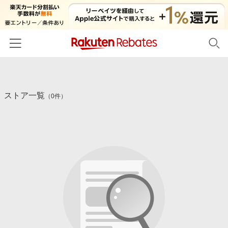
ホーム
ストア一覧
カテゴリー一覧
（0件）
百貨店・総合ECモール
イベント一覧
ファッション・インナー・小物
リーベイツ注目ストア
ヘルプ
食品・スイーツ・お酒
初回購入者限定特典
友達紹介
日用品・キッチン用品
対象ストア新規限定特典
コスメ・健康・医薬品
楽天IDでログイン/会員登録
新着ストアのご紹介
キッズ・ベビー用品
電子書籍特集
家電・PC・スマホ・カメラ
楽天ペイ導入ストア