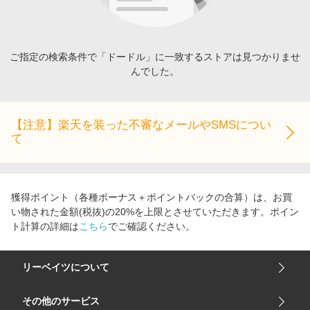
エンタメ
楽天サービス特集
スポーツ・アウトドア・ゴルフ
旅行特集
インテリア・寝具
ご指定の検索条件で「ドードル」に一致するストアは見つかりませ
わくわく夏特集
んでした。
ペット・花・DIY・車
とことん買い物チャレンジ
旅行・レジャー・ホテル予約
Apple公式サイト×楽天カード分割払い
生活・お役立ち
【注意】楽天を装った不審なメールやSMSについ
Qoo10メガポ
て
金融・マネー・保険
Samsung ボーナスキャンペーン
デジタルコンテンツ
週末の高還元 夏の長期版
ビジネス・その他サービス
獲得ポイント（各種ボーナス＋ポイントバックの合算）は、お買
い物された金額(税抜)の20%を上限とさせていただきます。ポイン
ト計算の詳細は
こちら
でご確認ください。
リーベイツについて
会社概要
その他のサービス